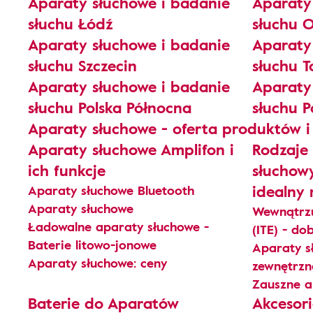
Aparaty słuchowe i badanie
Aparaty
słuchu Łódź
słuchu 
Aparaty słuchowe i badanie
Aparaty
słuchu Szczecin
słuchu T
Aparaty słuchowe i badanie
Aparaty
słuchu Polska Północna
słuchu P
Aparaty słuchowe - oferta produktów i
Aparaty słuchowe Amplifon i
Rodzaje
ich funkcje
słuchow
idealny
Aparaty słuchowe Bluetooth
Aparaty słuchowe
Wewnątrzu
Ładowalne aparaty słuchowe -
(ITE) - do
Baterie litowo-jonowe
Aparaty s
Aparaty słuchowe: ceny
zewnętrzn
Zauszne a
Baterie do Aparatów
Akcesor