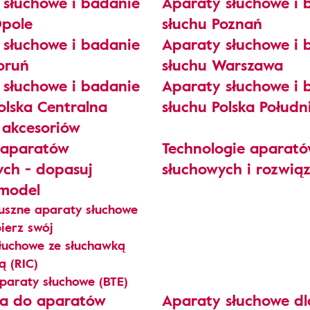
 słuchowe i badanie
Aparaty słuchowe i 
Opole
słuchu Poznań
 słuchowe i badanie
Aparaty słuchowe i 
oruń
słuchu Warszawa
 słuchowe i badanie
Aparaty słuchowe i 
olska Centralna
słuchu Polska Połud
 akcesoriów
 aparatów
Technologie aparat
ych - dopasuj
słuchowych i rozwią
 model
szne aparaty słuchowe
bierz swój
łuchowe ze słuchawką
ą (RIC)
paraty słuchowe (BTE)
ia do aparatów
Aparaty słuchowe dl