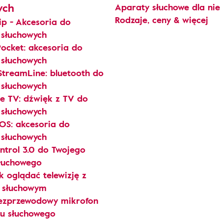
ych
Aparaty słuchowe dla ni
Rodzaje, ceny & więcej
ip - Akcesoria do
słuchowych
Pocket: akcesoria do
słuchowych
StreamLine: bluetooth do
słuchowych
e TV: dźwięk z TV do
słuchowych
OS: akcesoria do
słuchowych
trol 3.0 do Twojego
łuchowego
k oglądać telewizję z
 słuchowym
ezprzewodowy mikrofon
u słuchowego