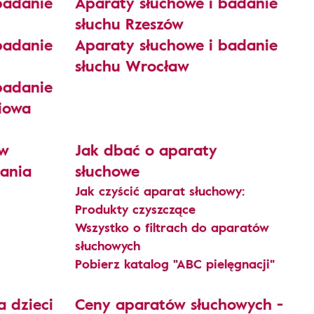
badanie
Aparaty słuchowe i badanie
słuchu Rzeszów
badanie
Aparaty słuchowe i badanie
słuchu Wrocław
badanie
niowa
ów
Jak dbać o aparaty
zania
słuchowe
Jak czyścić aparat słuchowy:
Produkty czyszczące
Wszystko o filtrach do aparatów
słuchowych
Pobierz katalog "ABC pielęgnacji"
a dzieci
Ceny aparatów słuchowych -