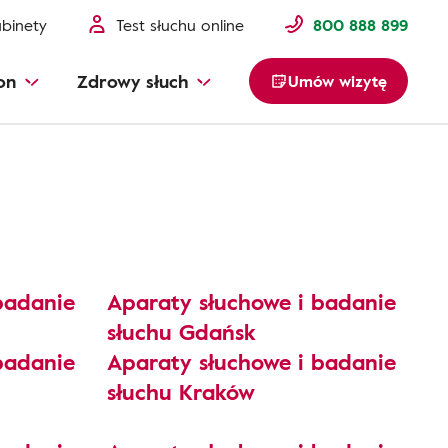
binety
Test słuchu online
800 888 899
on
Zdrowy słuch
Umów wizytę
badanie
Aparaty słuchowe i badanie
słuchu Gdańsk
badanie
Aparaty słuchowe i badanie
słuchu Kraków