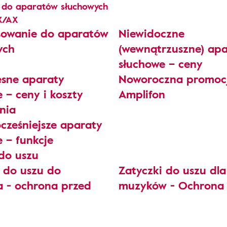
 do aparatów słuchowych
X/AX
sowanie do aparatów
Niewidoczne
ych
(wewnątrzuszne) apa
słuchowe – ceny
sne aparaty
Noworoczna promoc
 – ceny i koszty
Amplifon
nia
cześniejsze aparaty
 – funkcje
 do uszu
i do uszu do
Zatyczki do uszu dla
a - ochrona przed
muzyków - Ochrona 