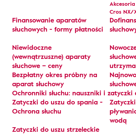
Akcesoria
Cros NX/
Finansowanie aparatów
Dofinan
słuchowych - formy płatności
słuchow
Niewidoczne
Nowocze
(wewnątrzuszne) aparaty
słuchowe
słuchowe – ceny
utrzyma
Bezpłatny okres próbny na
Najnowo
aparat słuchowy
słuchowe
Ochronniki słuchu: nauszniki i zatyczki
Zatyczki do uszu do spania -
Zatyczk
Ochrona słuchu
pływani
wodą
Zatyczki do uszu strzeleckie