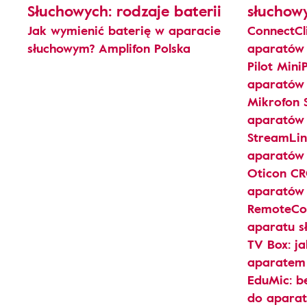
Słuchowych: rodzaje baterii
słuchow
Jak wymienić baterię w aparacie
ConnectCl
słuchowym? Amplifon Polska
aparatów 
Pilot Mini
aparatów 
Mikrofon 
aparatów 
StreamLin
aparatów 
Oticon CR
aparatów 
RemoteCon
aparatu s
TV Box: ja
aparatem
EduMic: b
do aparat