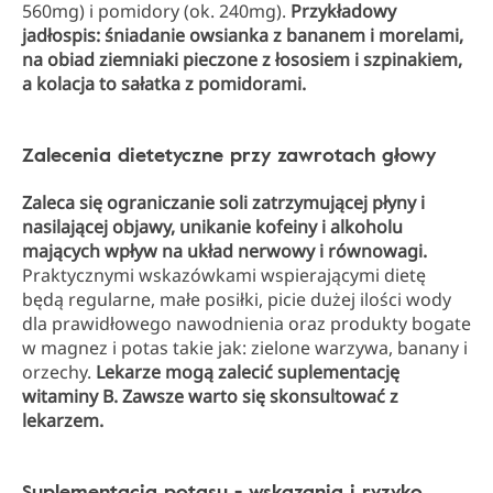
560mg) i pomidory (ok. 240mg).
Przykładowy
jadłospis: śniadanie owsianka z bananem i morelami,
na obiad ziemniaki pieczone z łososiem i szpinakiem,
a kolacja to sałatka z pomidorami.
Zalecenia dietetyczne przy zawrotach głowy
Zaleca się ograniczanie soli zatrzymującej płyny i
nasilającej objawy, unikanie kofeiny i alkoholu
mających wpływ na układ nerwowy i równowagi.
Praktycznymi wskazówkami wspierającymi dietę
będą regularne, małe posiłki, picie dużej ilości wody
dla prawidłowego nawodnienia oraz produkty bogate
w magnez i potas takie jak: zielone warzywa, banany i
orzechy.
Lekarze mogą zalecić suplementację
witaminy B. Zawsze warto się skonsultować z
lekarzem.
Suplementacja potasu - wskazania i ryzyko