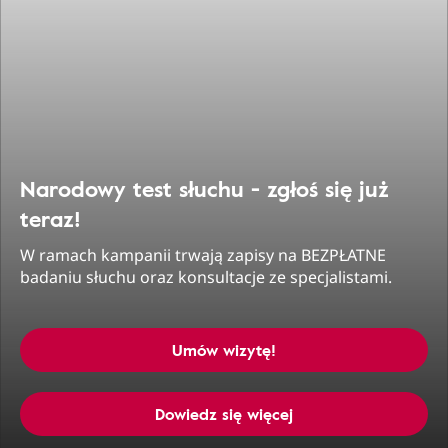
Narodowy test słuchu - zgłoś się już
teraz!
W ramach kampanii trwają zapisy na BEZPŁATNE
badaniu słuchu oraz konsultacje ze specjalistami.
Umów wizytę!
Dowiedz się więcej