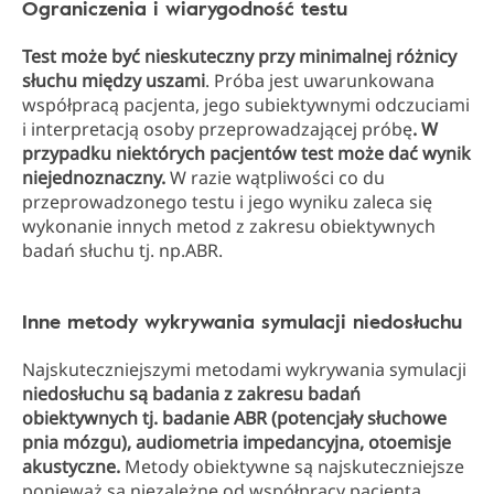
Ograniczenia i wiarygodność testu
Test może być nieskuteczny przy minimalnej różnicy
słuchu między uszami
. Próba jest uwarunkowana
współpracą pacjenta, jego subiektywnymi odczuciami
i interpretacją osoby przeprowadzającej próbę
. W
przypadku niektórych pacjentów test może dać wynik
niejednoznaczny.
W razie wątpliwości co du
przeprowadzonego testu i jego wyniku zaleca się
wykonanie innych metod z zakresu obiektywnych
badań słuchu tj. np.ABR.
Inne metody wykrywania symulacji niedosłuchu
Najskuteczniejszymi metodami wykrywania symulacji
niedosłuchu są badania z zakresu badań
obiektywnych tj. badanie ABR (potencjały słuchowe
pnia mózgu), audiometria impedancyjna, otoemisje
akustyczne.
Metody obiektywne są najskuteczniejsze
ponieważ są niezależne od współpracy pacjenta.