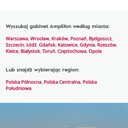
Wyszukaj gabinet Amplifon według miasta:
Warszawa
,
Wrocław
,
Kraków
,
Poznań
,
Bydgoszcz
,
Szczecin
,
Łódź
,
Gdańsk
,
Katowice
,
Gdynia
,
Rzeszów
,
Kielce
,
Białystok
,
Toruń
,
Częstochowa
,
Opole
Lub znajdź wybierając region:
Polska Północna
,
Polska Centralna
,
Polska
Południowa