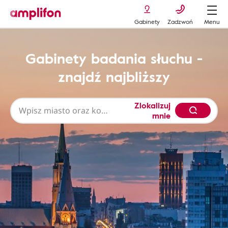
Gabinety
Zadzwoń
Menu
Gabinety badania słuchu -
znajdź najbliższy
Zlokalizuj
mnie