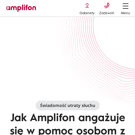
Gabinety
Zadzwoń
Menu
Hearing loss prevention
amplifon pomaga osobom ubytekim sluchu
Świadomość utraty słuchu
Jak Amplifon angażuje
się w pomoc osobom z