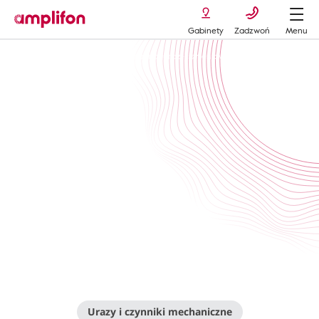
Gabinety
Zadzwoń
Menu
Nagła utrata słuchu
barotrauma-uraz-cisnieniowy-ucha
Urazy i czynniki mechaniczne