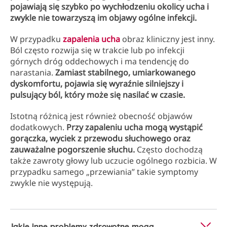
pojawiają się szybko po wychłodzeniu okolicy ucha i
zwykle nie towarzyszą im objawy ogólne infekcji.
W przypadku
zapalenia ucha
obraz kliniczny jest inny.
Ból często rozwija się w trakcie lub po infekcji
górnych dróg oddechowych i ma tendencję do
narastania.
Zamiast stabilnego, umiarkowanego
dyskomfortu, pojawia się wyraźnie silniejszy i
pulsujący ból, który może się nasilać w czasie.
Istotną różnicą jest również obecność objawów
dodatkowych.
Przy zapaleniu ucha mogą wystąpić
gorączka, wyciek z przewodu słuchowego oraz
zauważalne pogorszenie słuchu.
Często dochodzą
także zawroty głowy lub uczucie ogólnego rozbicia. W
przypadku samego „przewiania” takie symptomy
zwykle nie występują.
Jakie inne problemy zdrowotne mogą