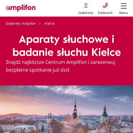
Gabinety
Zadzwoń
Menu
Gabinety Amplifon
Kielce
Aparaty słuchowe i
badanie słuchu Kielce
Znajdź najbliższe Centrum Amplifon i zarezerwuj
bezpłatne spotkanie już dziś