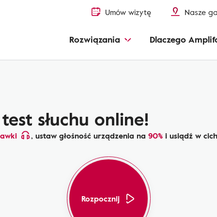
Umów wizytę
Nasze ga
Rozwiązania
Dlaczego Amplif
test słuchu online!
hawki
, ustaw głośność urządzenia na
90%
i usiądź w cic
Rozpocznij