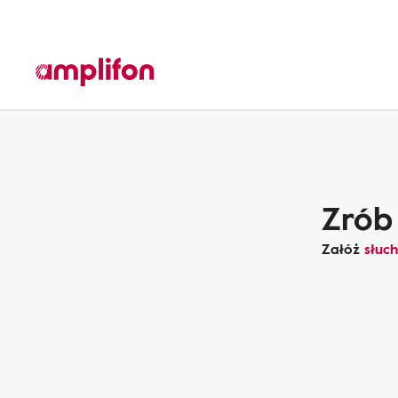
Zrób 
Załóż
słuc