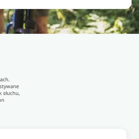
ach.
ystywane
k słuchu,
on