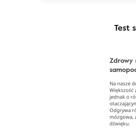
Test 
Zdrowy 
samopoc
Na nasze do
Większość z
jednak o r
otaczającym
Odgrywa ró
mózgowa, zm
dźwięku.