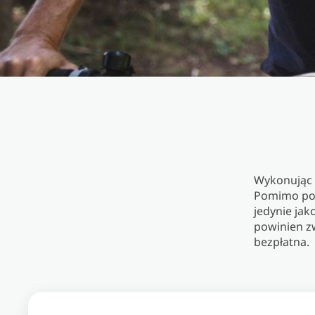
Wykonując t
Pomimo pos
jedynie jak
powinien zw
bezpłatna.