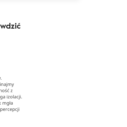
awdzić
.
minajmy
ność z
 izolacji.
k mgła
percepcji