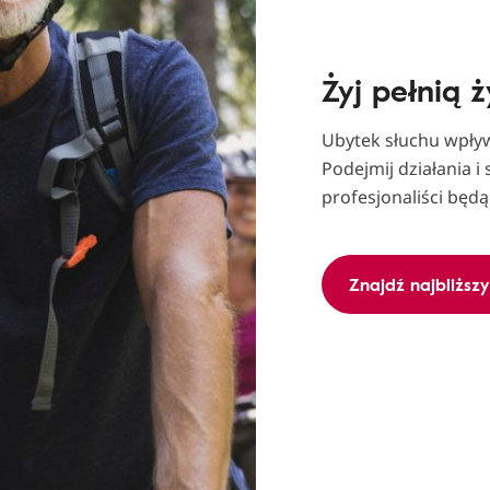
Żyj pełnią ż
Ubytek słuchu wpływ
Podejmij działania i
profesjonaliści będ
Znajdź najbliższ