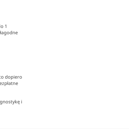
do 1
 łagodne
to dopiero
ezpłatne
gnostykę i