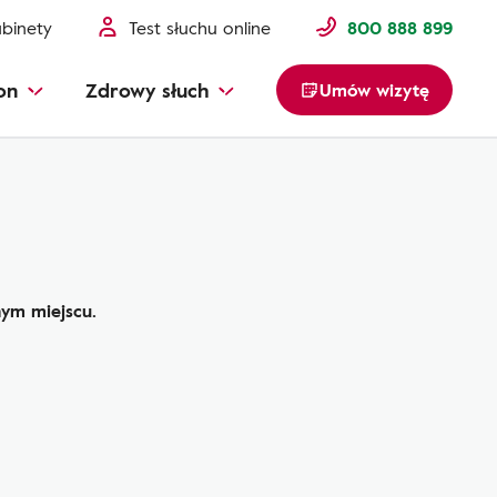
binety
Test słuchu online
800 888 899
on
Zdrowy słuch
Umów wizytę
hym miejscu.