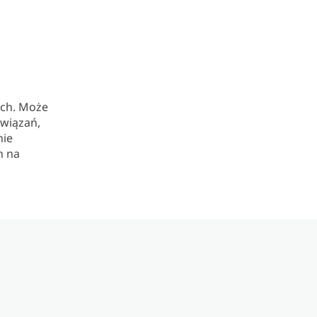
ach. Może
związań,
nie
n na