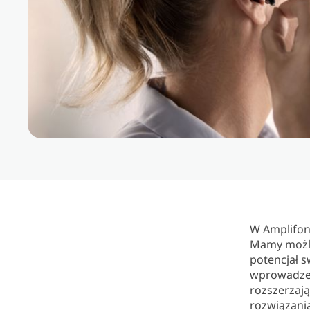
W Amplifon 
Mamy możli
potencjał 
wprowadzen
rozszerzają
rozwiązani