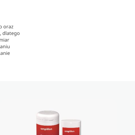
o oraz
, dlatego
omiar
naniu
tanie