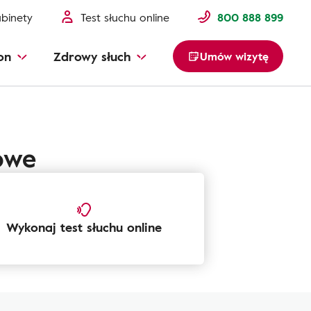
binety
Test słuchu online
800 888 899
on
Zdrowy słuch
Umów wizytę
owe
Wykonaj test słuchu online