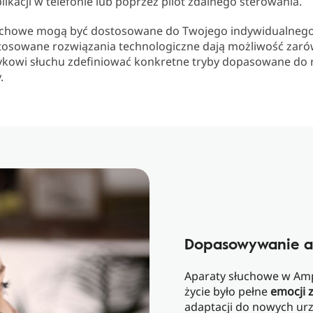
ikacji w telefonie lub poprzez pilot zdalnego sterowania.
uchowe mogą być dostosowane do Twojego indywidualnego
astosowane rozwiązania technologiczne dają możliwość zaró
etykowi słuchu zdefiniować konkretne tryby dopasowane do
y.
Dopasowywanie a
Aparaty słuchowe w Amp
życie było pełne
emocji 
adaptacji do nowych ur