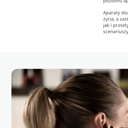
poziomu apl
Aparaty sł
życia, a z
jak i prot
scenariusz