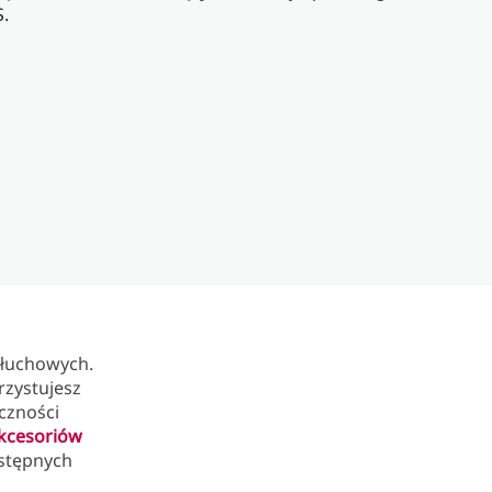
.
słuchowych.
rzystujesz
czności
kcesoriów
ostępnych