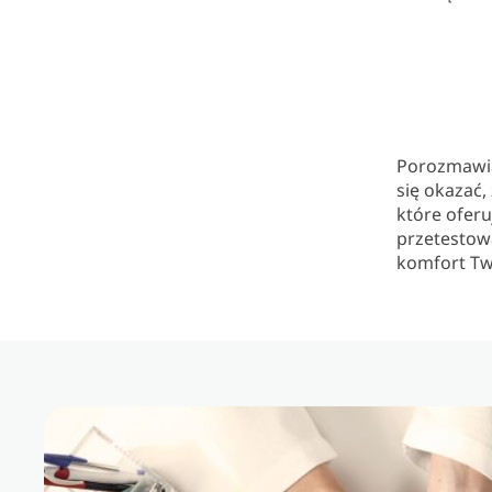
Porozmawia
się okazać,
które ofer
przetestow
komfort Tw