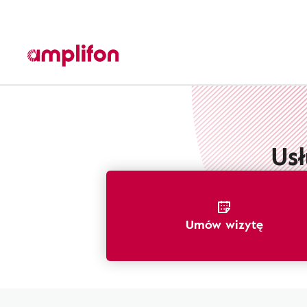
Usługi posprzedażowe
Us
Umów wizytę