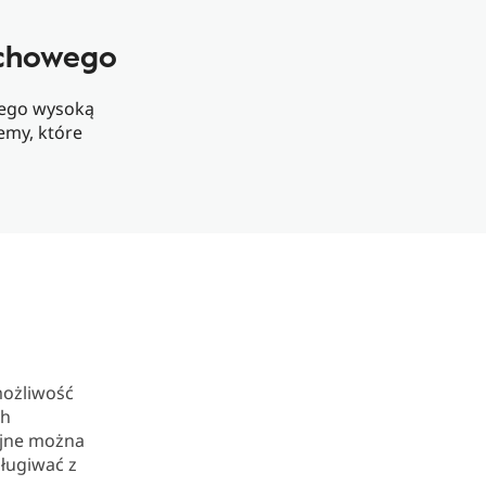
uchowego
 jego wysoką
emy, które
możliwość
ch
ejne można
ługiwać z