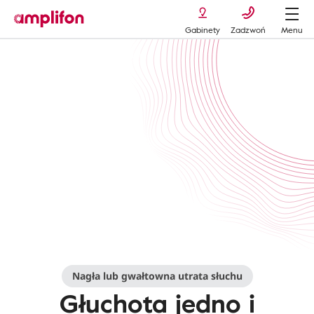
Gabinety
Zadzwoń
Menu
Nagła utrata słuchu
Głuchota
Nagła lub gwałtowna utrata słuchu
Głuchota jedno i