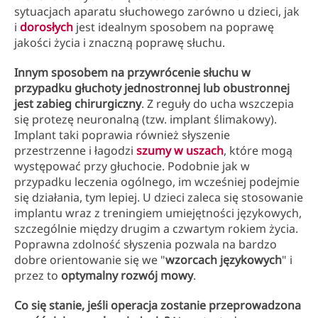
sytuacjach aparatu słuchowego zarówno u dzieci, jak
i
dorosłych
jest idealnym sposobem na poprawę
jakości życia i znaczną poprawę słuchu.
Innym sposobem na przywrócenie słuchu w
przypadku głuchoty jednostronnej lub obustronnej
jest zabieg chirurgiczny
. Z reguły do ucha wszczepia
się protezę neuronalną (tzw. implant ślimakowy).
Implant taki poprawia również słyszenie
przestrzenne i łagodzi
szumy w uszach
, które mogą
występować przy głuchocie. Podobnie jak w
przypadku leczenia ogólnego, im wcześniej podejmie
się działania, tym lepiej. U dzieci zaleca się stosowanie
implantu wraz z treningiem umiejętności językowych,
szczególnie między drugim a czwartym rokiem życia.
Poprawna zdolność słyszenia pozwala na bardzo
dobre orientowanie się we "
wzorcach językowych
" i
przez to
optymalny rozwój mowy
.
Co się stanie, jeśli operacja zostanie przeprowadzona