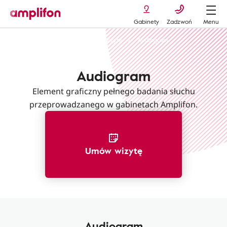
Gabinety
Zadzwoń
Menu
Amplifon usługi oferty
Umów wizytę
Audiogram
Audiogram
Element graficzny pełnego badania słuchu
przeprowadzanego w gabinetach Amplifon.
Umów wizytę
Audiogram