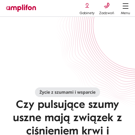
Gabinety
Zadzwoń
Menu
Tinnitus
pulsujace-szumy-uszne
Życie z szumami i wsparcie
Czy pulsujące szumy
uszne mają związek z
ciśnieniem krwi i