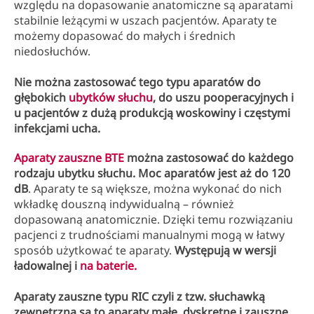
względu na dopasowanie anatomiczne są aparatami
stabilnie leżącymi w uszach pacjentów. Aparaty te
możemy dopasować do małych i średnich
niedosłuchów.
Nie można zastosować tego typu aparatów do
głębokich
ubytków słuchu
, do uszu pooperacyjnych i
u pacjentów z dużą produkcją woskowiny i częstymi
infekcjami ucha.
Aparaty zauszne BTE
można zastosować do każdego
rodzaju ubytku słuchu.
Moc aparatów jest aż do 120
dB
. Aparaty te są większe, można wykonać do nich
wkładkę douszną indywidualną – również
dopasowaną anatomicznie. Dzięki temu rozwiązaniu
pacjenci z trudnościami manualnymi mogą w łatwy
sposób użytkować te aparaty.
Występują w wersji
ładowalnej i
na baterie.
Aparaty zauszne typu RIC czyli z tzw. słuchawką
zewnętrzną są to aparaty małe, dyskretne i zauszne.