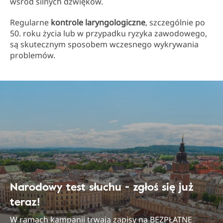
wśród silnych dźwięków.
Regularne
kontrole laryngologiczne
, szczególnie po
50. roku życia lub w przypadku ryzyka zawodowego,
są skutecznym sposobem wczesnego wykrywania
problemów.
Narodowy test słuchu - zgłoś się już
teraz!
W ramach kampanii trwają zapisy na BEZPŁATNE