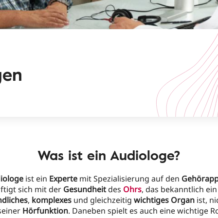
gen
Was ist ein Audiologe?
iologe
ist ein
Experte
mit Spezialisierung auf den
Gehörapp
tigt sich mit der
Gesundheit
des
Ohrs
, das bekanntlich ei
dliches
,
komplexes
und gleichzeitig
wichtiges Organ
ist, n
seiner
Hörfunktion
. Daneben spielt es auch eine wichtige Ro