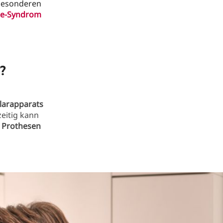
 besonderen
re-Syndrom
?
larapparats
zeitig kann
r
Prothesen