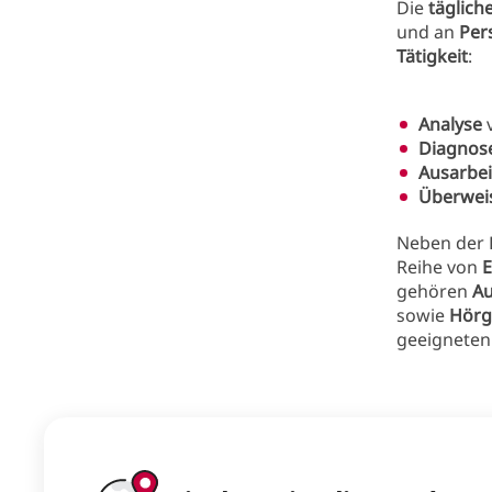
Die
täglich
und an
Per
Tätigkeit
:
Analyse
Diagnose
Ausarbe
Überwei
Neben der
Reihe von
E
gehören
Au
sowie
Hörg
geeignete