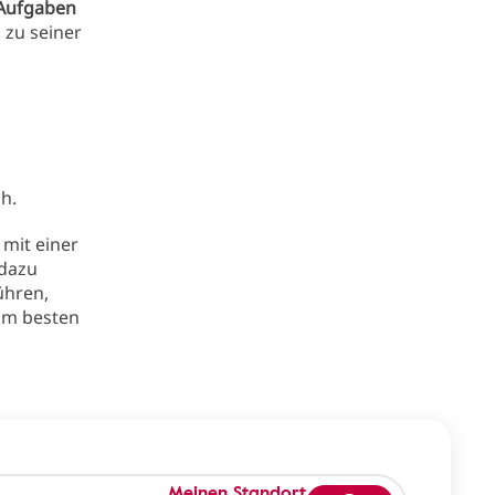
Aufgaben
zu seiner
ch.
mit einer
 dazu
ühren,
am besten
Meinen Standort