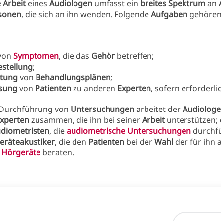
e Arbeit
eines
Audiologen
umfasst ein
breites Spektrum
an
sonen
, die sich an ihn wenden. Folgende
Aufgaben
gehören 
von
Symptomen
, die das
Gehör
betreffen;
stellung
;
itung
von
Behandlungsplänen
;
sung
von
Patienten
zu anderen
Experten
, sofern erforderli
 Durchführung von
Untersuchungen
arbeitet der
Audiologe
xperten
zusammen, die ihn bei seiner
Arbeit
unterstützen;
diometristen
, die
audiometrische Untersuchungen
durchf
eräteakustiker
, die den
Patienten
bei der
Wahl
der für ihn 
n
Hörgeräte
beraten.