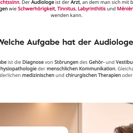
chtssinn
. Der
Audiologe
ist der
Arzt
, an dem man sich mit
gen
wie
Schwerhörigkeit
,
Tinnitus
,
Labyrinthitis
und
Méniè
wenden kann.
Welche Aufgabe hat der Audiologe
abe
ist die
Diagnose
von
Störungen
des
Gehör-
und
Vestibu
hysiopathologie
der
menschlichen Kommunikation
. Gleich
rderlichen
medizinischen
und
chirurgischen Therapien
ode