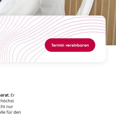
Termin vereinbaren
arat
. Er
n höchst
icht nur
lle für den