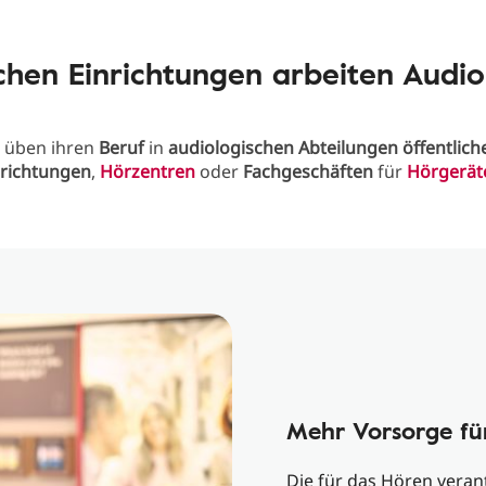
chen Einrichtungen arbeiten Audi
üben ihren
Beruf
in
audiologischen Abteilungen
öffentlich
nrichtungen
,
Hörzentren
oder
Fachgeschäften
für
Hörgerät
Mehr Vorsorge fü
Die für das Hören vera