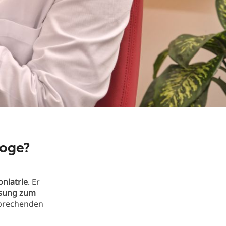
loge?
niatrie
. Er
ssung zum
sprechenden