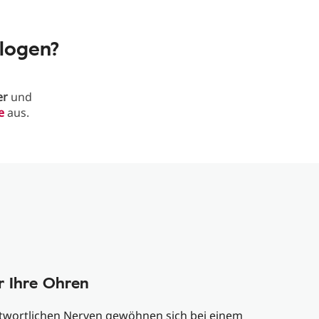
ologen?
er
und
e
aus.
r Ihre Ohren
ntwortlichen Nerven gewöhnen sich bei einem