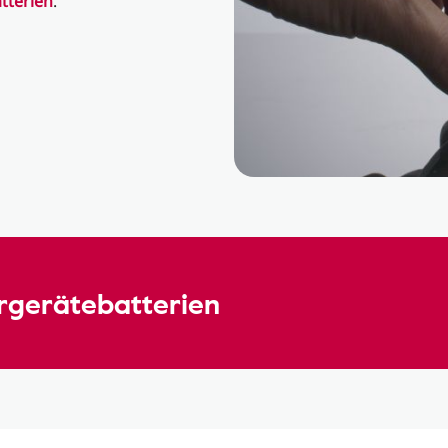
tterien
.
örgerätebatterien