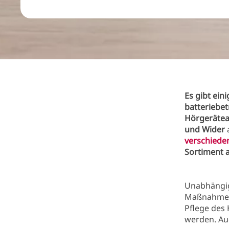
Es gibt ein
batteriebe
Hörgerätea
und Wider
verschieden
Sortiment 
Unabhängig 
Maßnahm
Pflege des 
werden. Auc