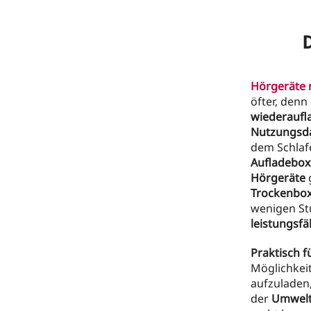
Hörgeräte 
öfter, denn 
wiederaufl
Nutzungsd
dem Schlaf
Aufladebox
Hörgeräte
g
Trockenbo
wenigen St
leistungsfä
Praktisch f
Möglichkeit
aufzuladen,
der
Umwelt