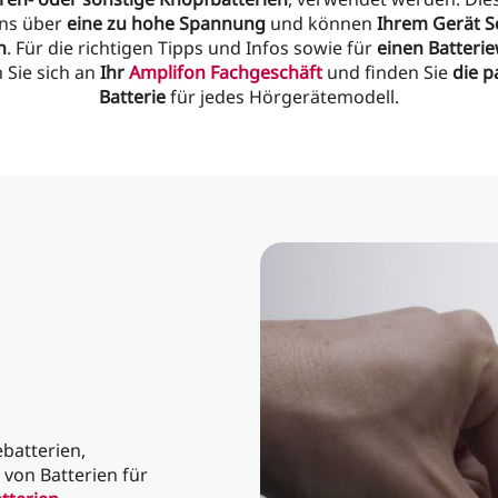
ns über
eine zu hohe Spannung
und können
Ihrem Gerät 
n
. Für die richtigen Tipps und Infos sowie für
einen Batteri
Sie sich an
Ihr
Amplifon Fachgeschäft
und finden Sie
die 
Batterie
für jedes Hörgerätemodell.
batterien,
von Batterien für