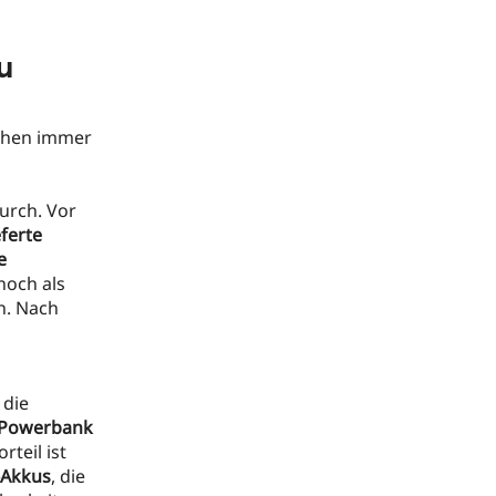
u
schen immer
durch. Vor
eferte
e
noch als
. Nach
 die
Powerbank
teil ist
-Akkus
, die