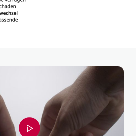
Schaden
ewechsel
passende