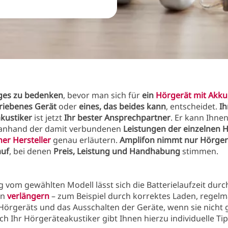
iges zu bedenken
, bevor man sich für
ein
Hörgerät mit Akku
triebenes Gerät
oder
eines, das beides kann
, entscheidet.
Ih
kustiker
ist jetzt
Ihr bester Ansprechpartner
. Er kann Ihne
anhand der damit verbundenen
Leistungen der einzelnen 
er Hersteller
genau erläutern.
Amplifon nimmt nur Hörger
auf
, bei denen
Preis, Leistung und Handhabung
stimmen.
vom gewählten Modell lässt sich die Batterielaufzeit durc
en
verlängern
– zum Beispiel durch korrektes Laden, regel
Hörgeräts und das Ausschalten der Geräte, wenn sie nicht
h Ihr Hörgeräteakustiker gibt Ihnen hierzu individuelle Tip