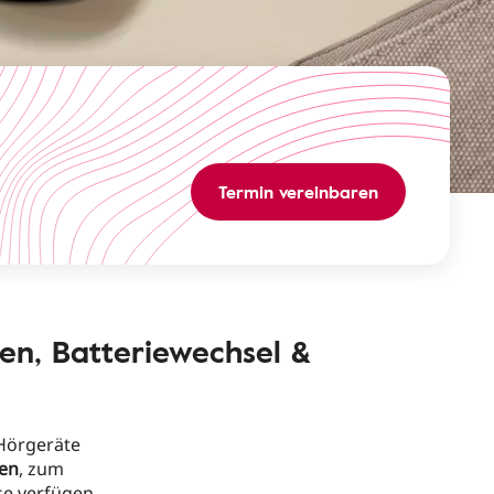
Termin vereinbaren
pen, Batteriewechsel &
Hörgeräte
ien
, zum
se verfügen