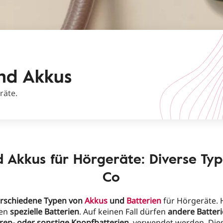
nd Akkus
räte.
d Akkus für Hörgeräte: Diverse Ty
Co
verschiedene Typen von
Akkus
und
Batterien
für Hörgeräte. 
hen
spezielle Batterien
. Auf keinen Fall dürfen
andere Batter
ren- oder sonstige Knopfbatterien
, verwendet werden. Die