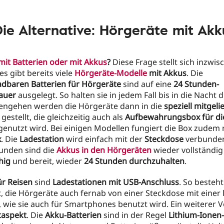
Die Alternative: Hörgeräte mit Akk
mit Batterien oder mit Akkus
?
Diese Frage stellt sich inzwi
es gibt bereits viele
Hörgeräte-Modelle
mit Akkus
. Die
adbaren Batterien für Hörgeräte
sind auf eine
24 Stunden-
auer
ausgelegt. So halten sie in jedem Fall bis in die Nacht 
engehen werden die Hörgeräte dann in die
speziell mitgeli
gestellt, die gleichzeitig auch als
Aufbewahrungsbox für di
enutzt wird. Bei einigen Modellen fungiert die Box zudem 
x
. Die
Ladestation
wird einfach mit der
Steckdose
verbunden
unden sind die
Akkus in den Hörgeräten
wieder vollständig
hig
und bereit, wieder
24 Stunden durchzuhalten
.
ür Reisen
sind
Ladestationen mit USB-Anschluss
. So besteht
, die Hörgeräte auch fernab von einer Steckdose mit einer
 wie sie auch für Smartphones benutzt wird. Ein weiterer Vor
aspekt
. Die
Akku-Batterien
sind in der Regel
Lithium-Ionen