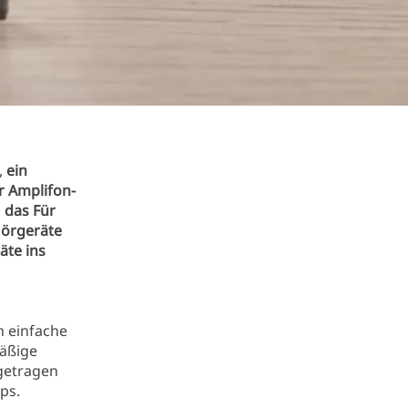
,
ein
r Amplifon-
n
das Für
Hörgeräte
äte ins
h einfache
mäßige
 getragen
ps.