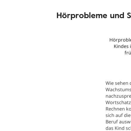
Hörprobleme und S
Hörproble
Kindes 
fr
Wie sehen d
Wachstumsp
nachzuspre
Wortschatz
Rechnen ko
sich auf di
Beruf auswi
das Kind sc