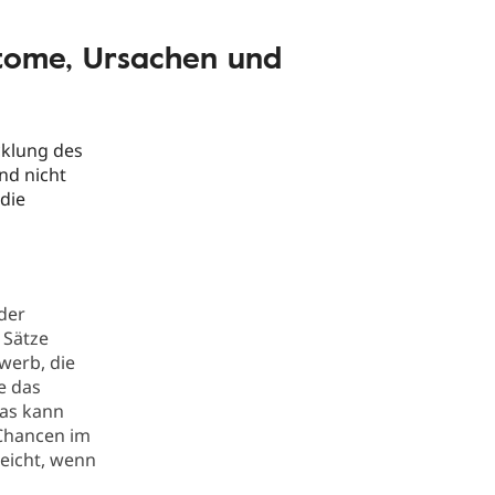
tome, Ursachen und
cklung des
nd nicht
die
der
 Sätze
werb, die
e das
as kann
 Chancen im
leicht, wenn