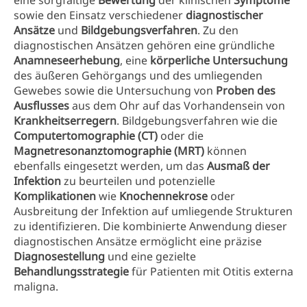
eine sorgfältige
Bewertung
der klinischen
Symptome
sowie den Einsatz verschiedener
diagnostischer
Ansätze
und
Bildgebungsverfahren
. Zu den
diagnostischen Ansätzen gehören eine gründliche
Anamneseerhebung
, eine
körperliche Untersuchung
des äußeren Gehörgangs und des umliegenden
Gewebes sowie die Untersuchung von
Proben des
Ausflusses
aus dem Ohr auf das Vorhandensein von
Krankheitserregern
. Bildgebungsverfahren wie die
Computertomographie (CT)
oder die
Magnetresonanztomographie (MRT)
können
ebenfalls eingesetzt werden, um das
Ausmaß der
Infektion
zu beurteilen und potenzielle
Komplikationen
wie
Knochennekrose
oder
Ausbreitung der Infektion auf umliegende Strukturen
zu identifizieren. Die kombinierte Anwendung dieser
diagnostischen Ansätze ermöglicht eine präzise
Diagnosestellung
und eine gezielte
Behandlungsstrategie
für Patienten mit Otitis externa
maligna.