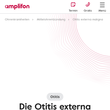
Termin
Gratis
Menü
Ohrenkrankheiten
Mittelohrentzündung
Otitis externa maligna
Otitis
Die Otitis externa