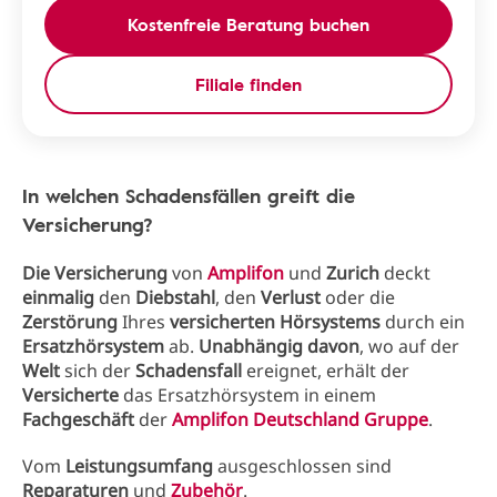
Kostenfreie Beratung buchen
Filiale finden
In welchen Schadensfällen greift die
Versicherung?
Die Versicherung
von
Amplifon
und
Zurich
deckt
einmalig
den
Diebstahl
, den
Verlust
oder die
Zerstörung
Ihres
versicherten Hörsystems
durch ein
Ersatzhörsystem
ab.
Unabhängig davon
, wo auf der
Welt
sich der
Schadensfall
ereignet, erhält der
Versicherte
das Ersatzhörsystem in einem
Fachgeschäft
der
Amplifon Deutschland Gruppe
.
Vom
Leistungsumfang
ausgeschlossen sind
Reparaturen
und
Zubehör
.