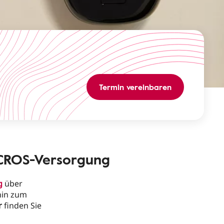
Termin vereinbaren
 CROS-Versorgung
g
über
hin zum
r
finden Sie