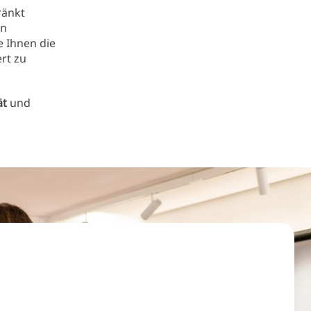
ränkt
rn
 Ihnen die
ert zu
ät
und