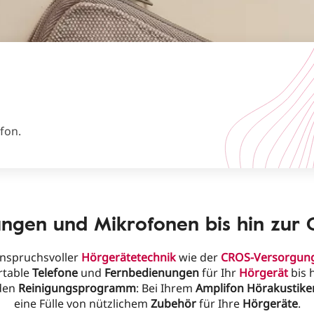
fon.
ngen und Mikrofonen bis hin zur
nspruchsvoller
Hörgerätetechnik
wie der
CROS-Versorgun
rtable
Telefone
und
Fernbedienungen
für Ihr
Hörgerät
bis 
den
Reinigungsprogramm
: Bei Ihrem
Amplifon Hörakustike
eine Fülle von nützlichem
Zubehör
für Ihre
Hörgeräte
.