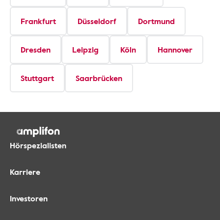
Frankfurt
Düsseldorf
Dortmund
Dresden
Leipzig
Köln
Hannover
Stuttgart
Saarbrücken
Hörspezialisten
Karriere
Investoren