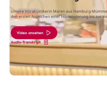
Unsere Hörakustikerin Maren aus Hamburg-Mümmelman
den ersten Anzeichen einer Hörminderung bis zur in
Video ansehen
Audio-Transkript