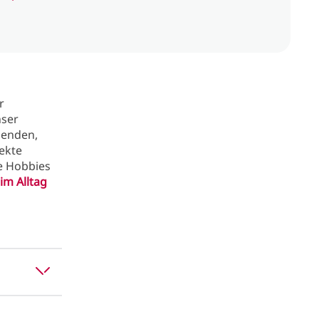
r
nser
senden,
ekte
re Hobbies
im Alltag