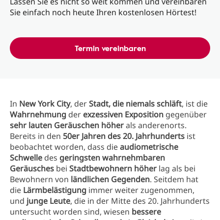
Lassen Sie es nicht so weit kommen und vereinbaren
Sie einfach noch heute Ihren kostenlosen Hörtest!
Termin vereinbaren
In
New York City
, der
Stadt, die niemals schläft
, ist die
Wahrnehmung
der
exzessiven Exposition
gegenüber
sehr lauten Geräuschen höher
als anderenorts.
Bereits in den
50er Jahren des 20. Jahrhunderts
ist
beobachtet worden, dass die
audiometrische
Schwelle
des
geringsten wahrnehmbaren
Geräusches
bei
Stadtbewohnern höher
lag als bei
Bewohnern von
ländlichen Gegenden
. Seitdem hat
die
Lärmbelästigung
immer weiter zugenommen,
und
junge Leute
, die in der Mitte des 20. Jahrhunderts
untersucht worden sind, wiesen
bessere