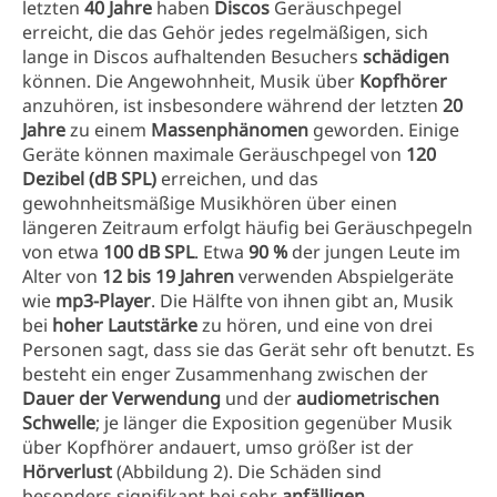
letzten
40 Jahre
haben
Discos
Geräuschpegel
erreicht, die das Gehör jedes regelmäßigen, sich
lange in Discos aufhaltenden Besuchers
schädigen
können. Die Angewohnheit, Musik über
Kopfhörer
anzuhören, ist insbesondere während der letzten
20
Jahre
zu einem
Massenphänomen
geworden. Einige
Geräte können maximale Geräuschpegel von
120
Dezibel (dB SPL)
erreichen, und das
gewohnheitsmäßige Musikhören über einen
längeren Zeitraum erfolgt häufig bei Geräuschpegeln
von etwa
100 dB SPL
. Etwa
90 %
der jungen Leute im
Alter von
12 bis 19 Jahren
verwenden Abspielgeräte
wie
mp3-Player
. Die Hälfte von ihnen gibt an, Musik
bei
hoher Lautstärke
zu hören, und eine von drei
Personen sagt, dass sie das Gerät sehr oft benutzt. Es
besteht ein enger Zusammenhang zwischen der
Dauer der Verwendung
und der
audiometrischen
Schwelle
; je länger die Exposition gegenüber Musik
über Kopfhörer andauert, umso größer ist der
Hörverlust
(Abbildung 2). Die Schäden sind
besonders signifikant bei sehr
anfälligen