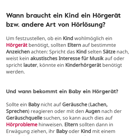
Wann braucht ein Kind ein Hörgerät
bzw. andere Art von Hörlösung?
Um festzustellen, ob ein
Kind
wohlmöglich ein
Hörgerät
benötigt, sollten
Eltern
auf bestimmte
Anzeichen
achten: Spricht das
Kind
selten
Sätze
nach,
weist kein
akustisches Interesse für Musik
auf oder
spricht
lauter
, könnte ein
Kinderhörgerät
benötigt
werden.
Und wann bekommt ein Baby ein Hörgerät?
Sollte ein
Baby
nicht auf
Geräusche
(
Lachen,
Sprechen
) reagieren oder mit den
Augen
nach der
Geräuschquelle
suchen, so kann auch dies auf
Hörprobleme
hinweisen.
Eltern
sollten dann in
Erwägung ziehen, ihr
Baby
oder
Kind
mit einem