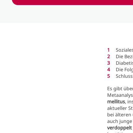
Soziale
Die Bez
Diabeti
Die Fol
Schlus
Es gibt üb
Metaanalys
mellitus
, i
aktueller S
bei älteren
auch junge 
verdoppelt