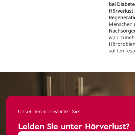
bei Diabet
Hörverlust
Regenerati
Menschen m
Nachsorge
wahrzuneh
Hörproblem
sollten fes
Unser Team erwartet Sie:
Leiden Sie unter Hörverlust?