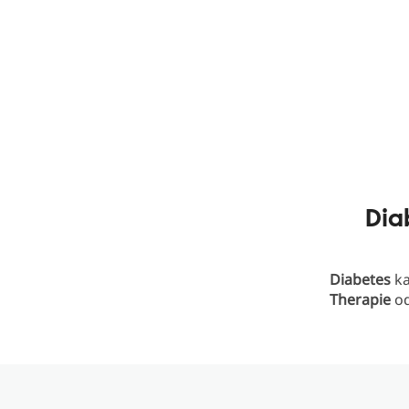
Dia
Diabetes
ka
Therapie
o