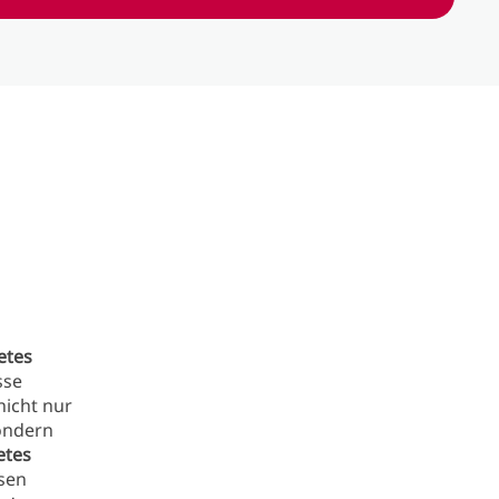
etes
sse
nicht nur
sondern
etes
ysen