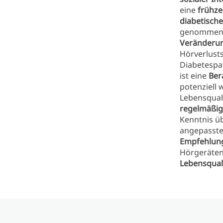
eine
frühze
diabetisch
genommen 
Veränderu
Hörverlusts
Diabetespa
ist eine
Ber
potenziell 
Lebensquali
regelmäßig
Kenntnis ü
angepasst
Empfehlun
Hörgeräten 
Lebensqual