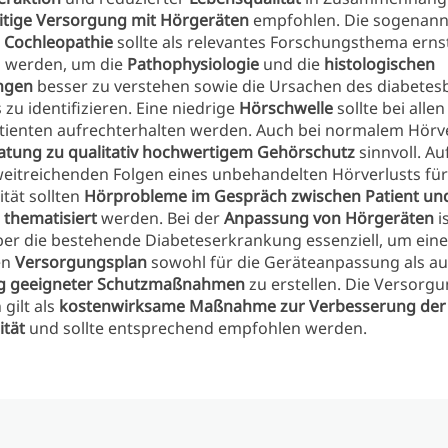
itige Versorgung mit Hörgeräten
empfohlen. Die sogenann
e Cochleopathie
sollte als relevantes Forschungsthema erns
werden, um die
Pathophysiologie
und die
histologischen
ngen
besser zu verstehen sowie die Ursachen des diabetes
 zu identifizieren. Eine niedrige
Hörschwelle
sollte bei allen
tienten aufrechterhalten werden. Auch bei normalem Hö
atung zu qualitativ hochwertigem Gehörschutz
sinnvoll. A
weitreichenden Folgen eines unbehandelten Hörverlusts für
tät sollten
Hörprobleme im Gespräch zwischen Patient und
 thematisiert
werden. Bei der
Anpassung von Hörgeräten
is
ber die bestehende Diabeteserkrankung essenziell, um ein
en
Versorgungsplan
sowohl für die Geräteanpassung als au
g geeigneter Schutzmaßnahmen
zu erstellen. Die Versorgu
gilt als
kostenwirksame Maßnahme zur Verbesserung der
ität
und sollte entsprechend empfohlen werden.