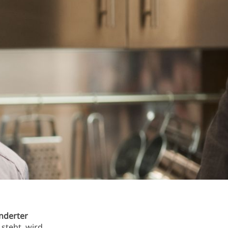
nderter
teht, wird