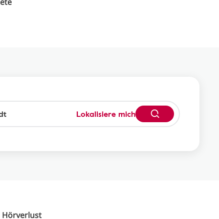
ete
Lokalisiere mich
d
Hörverlust