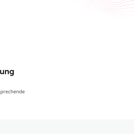
rung
tsprechende