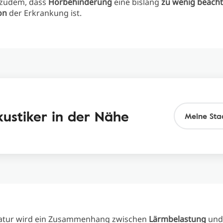
 zudem, dass
Hörbehinderung
eine bislang
zu wenig beacht
on
der Erkrankung ist.
kustiker in der Nähe
eratur wird ein Zusammenhang zwischen
Lärmbelastung
un