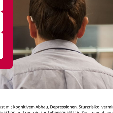
ust mit
kognitivem Abbau
,
Depressionen
,
Sturzrisiko
,
vermi
teraktion
und reduzierter
Lebensqualität
in Zusammenhang s