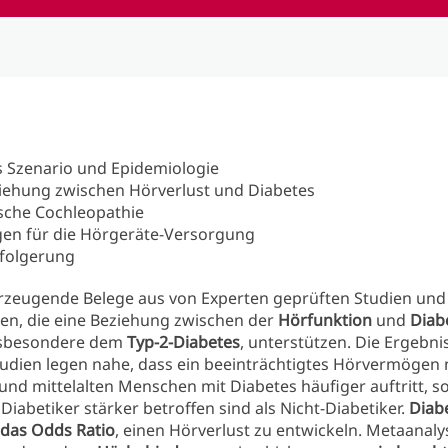
s Szenario und Epidemiologie
iehung zwischen Hörverlust und Diabetes
sche Cochleopathie
gen für die Hörgeräte-Versorgung
sfolgerung
erzeugende Belege aus von Experten geprüften Studien und
en, die eine Beziehung zwischen der
Hörfunktion
und
Diab
nsbesondere dem
Typ-2-Diabetes
, unterstützen. Die Ergebni
tudien legen nahe, dass ein beeinträchtigtes Hörvermögen 
 und mittelalten Menschen mit Diabetes häufiger auftritt, 
Diabetiker stärker betroffen sind als Nicht-Diabetiker.
Diab
 das Odds Ratio
, einen Hörverlust zu entwickeln. Metaanal