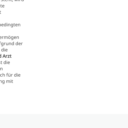
te
t
bedingten
rvermögen
ufgrund der
 die
 Arzt
t die
en
ch für die
ng mit