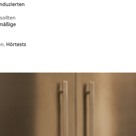
nduzierten
sollten
mäßige
en.
Hörtests