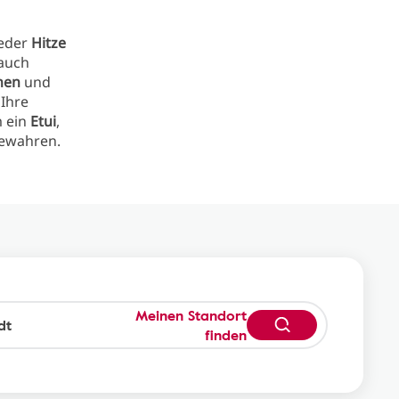
weder
Hitze
auch
nen
und
 Ihre
m ein
Etui
,
ewahren.
Meinen Standort
finden