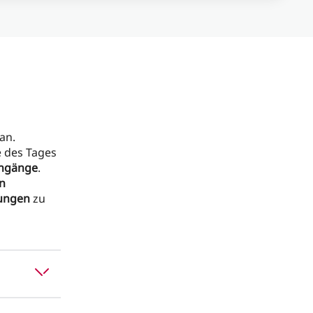
an.
e des Tages
ingänge
.
en
ungen
zu