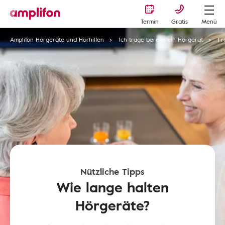
Termin
Gratis
Menü
Amplifon Hörgeräte und Hörhilfen
Ich trage bereits ein Hörgerät
Fr
Nützliche Tipps
Wie lange halten
Hörgeräte?