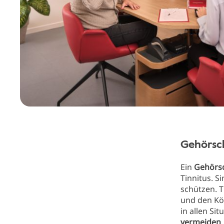
Gehörsc
Ein
Gehörs
Tinnitus. S
schützen. 
und den Kör
in allen Si
vermeiden