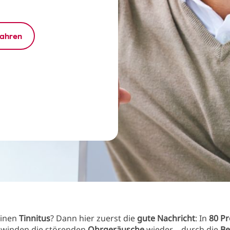
fahren
einen
Tinnitus
? Dann hier zuerst die
gute Nachricht
: In
80 Pr
chwinden die störenden
Ohrgeräusche
wieder – durch die
Be