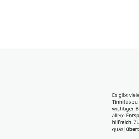
Es gibt viel
Tinnitus
zu 
wichtiger
B
allem
Ents
hilfreich
. Z
quasi
über