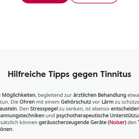
Hilfreiche Tipps gegen Tinnitus
e
Möglichkeiten
, begleitend zur
ärztlichen Behandlung
etwa
tun. Die
Ohren
mit einem
Gehörschutz
vor
Lärm
zu schützen
austein
. Den
Stresspegel
zu senken, ist ebenso
entscheide
pannungstechniken
und
psychotherapeutische Unterstütz
usätzlich können
geräuscherzeugende Geräte (
Noiser
)
den
tönen
.