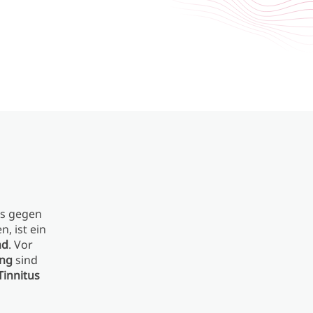
s gegen
, ist ein
nd
. Vor
ung
sind
Tinnitus