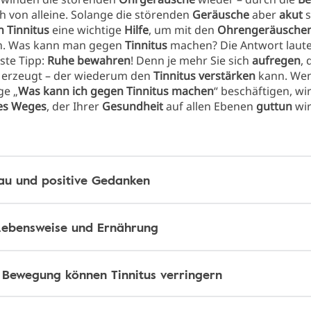
h von alleine. Solange die störenden
Geräusche
aber
akut
s
 Tinnitus
eine wichtige
Hilfe
, um mit den
Ohrengeräusche
. Was kann man gegen
Tinnitus
machen? Die Antwort laute
ste Tipp:
Ruhe bewahren
! Denn je mehr Sie sich
aufregen
,
 erzeugt – der wiederum den
Tinnitus verstärken
kann. Wen
ge „
Was kann ich gegen Tinnitus machen
“ beschäftigen, wi
es Weges
, der Ihrer
Gesundheit
auf allen Ebenen
guttun
wir
au und positive Gedanken
ebensweise und Ernährung
 Bewegung können Tinnitus verringern