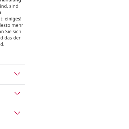
ind, sind
n
t:
einiges
!
 desto mehr
n Sie sich
rd das der
d.