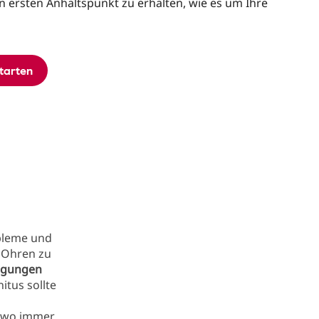
n ersten Anhaltspunkt zu erhalten, wie es um Ihre
starten
leme und
e Ohren zu
igungen
nitus sollte
d wo immer