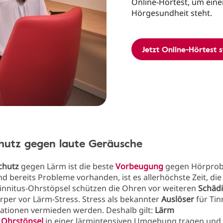
Online-Hörtest, um eine
Hörgesundheit steht.
Jetzt Online-Hörtest 
hutz gegen laute Geräusche
chutz
gegen Lärm ist die beste
Vorbeugung
gegen Hörprob
ind bereits Probleme vorhanden, ist es allerhöchste Zeit, di
Tinnitus-Ohrstöpsel schützen die Ohren vor weiteren
Schäd
per vor Lärm-Stress. Stress als bekannter
Auslöser
für Tin
tuationen vermieden werden. Deshalb gilt:
Lärm
,
Ohrstöpsel
in einer lärmintensiven Umgebung tragen un