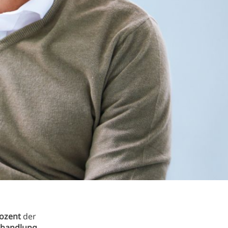
ozent
der
handlung