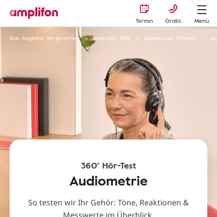
Termin
Gratis
Menü
Das Amplifon Versprechen
Amplifon 360
Kostenloser Hörtest
Au
360° Hör-Test
Audiometrie
So testen wir Ihr Gehör: Töne, Reaktionen &
Messwerte im Überblick.