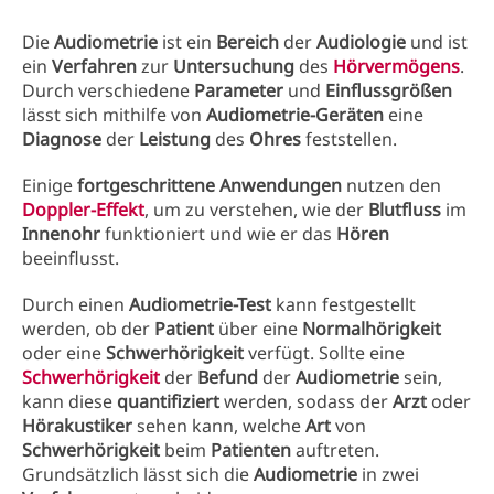
Die
Audiometrie
ist ein
Bereich
der
Audiologie
und ist
ein
Verfahren
zur
Untersuchung
des
Hörvermögens
.
Durch verschiedene
Parameter
und
Einflussgrößen
lässt sich mithilfe von
Audiometrie-Geräten
eine
Diagnose
der
Leistung
des
Ohres
feststellen.
Einige
fortgeschrittene Anwendungen
nutzen den
Doppler-Effekt
, um zu verstehen, wie der
Blutfluss
im
Innenohr
funktioniert und wie er das
Hören
beeinflusst.
Durch einen
Audiometrie-Test
kann festgestellt
werden, ob der
Patient
über eine
Normalhörigkeit
oder eine
Schwerhörigkeit
verfügt. Sollte eine
Schwerhörigkeit
der
Befund
der
Audiometrie
sein,
kann diese
quantifiziert
werden, sodass der
Arzt
oder
Hörakustiker
sehen kann, welche
Art
von
Schwerhörigkeit
beim
Patienten
auftreten.
Grundsätzlich lässt sich die
Audiometrie
in zwei