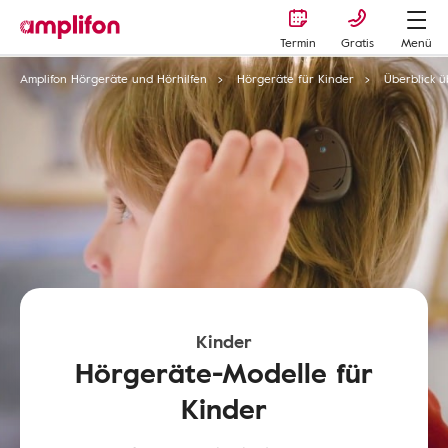
Termin
Gratis
Menü
Amplifon Hörgeräte und Hörhilfen
Hörgeräte für Kinder
Überblick 
Kinder
Hörgeräte-Modelle für
Kinder