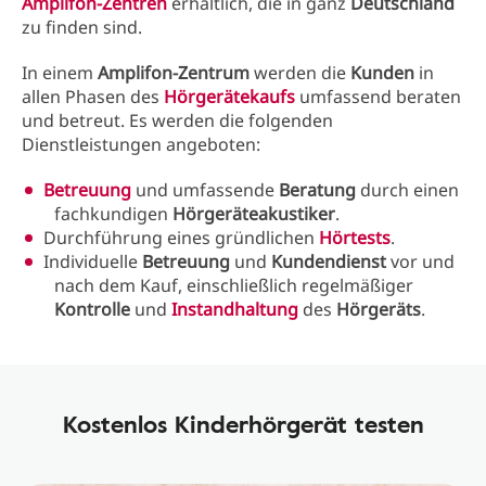
Amplifon-Zentren
erhältlich, die in ganz
Deutschland
zu finden sind.
In einem
Amplifon-Zentrum
werden die
Kunden
in
allen Phasen des
Hörgerätekaufs
umfassend beraten
und betreut. Es werden die folgenden
Dienstleistungen angeboten:
Betreuung
und umfassende
Beratung
durch einen
fachkundigen
Hörgeräteakustiker
.
Durchführung eines gründlichen
Hörtests
.
Individuelle
Betreuung
und
Kundendienst
vor und
nach dem Kauf, einschließlich regelmäßiger
Kontrolle
und
Instandhaltung
des
Hörgeräts
.
Kostenlos Kinderhörgerät testen