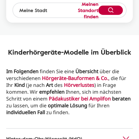
Meinen
Standort
finden
Kinderhörgeräte-Modelle im Überblick
Im Folgenden
finden Sie eine
Übersicht
über die
verschiedenen
Hörgeräte-Bauformen & Co.
, die für
Ihr
Kind
(je nach
Art
des
Hörverlustes
) in Frage
kommen. Wir
empfehlen
Ihnen, sich im nächsten
Schritt von einem
Pädakustiker
bei
Amplifon
beraten
zu lassen, um die
optimale Lösung
für Ihren
individuellen Fall
zu finden.
Hinter-dem-Ohr-Hörgerät (HdO)