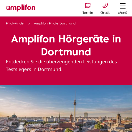
Termin
Gratis
Menü
Filial-Finder
Amplifon Filiale Dortmund
Amplifon Hörgeräte in
Dortmund
Entdecken Sie die überzeugenden Leistungen des
Testsiegers in Dortmund.