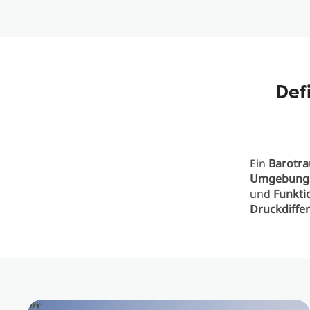
Def
Ein
Barotr
Umgebung
und
Funkti
Druckdiffe