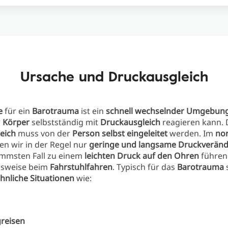
Ursache und Druckausgleich
e
für ein
Barotrauma
ist ein
schnell wechselnder Umgebun
r
Körper
selbstständig mit
Druckausgleich
reagieren kann. 
eich
muss von der
Person selbst eingeleitet
werden. Im
no
en wir in der Regel nur
geringe und langsame Druckverän
immsten Fall zu einem
leichten Druck auf den Ohren
führen
elsweise beim
Fahrstuhlfahren
. Typisch für das
Barotrauma
nliche Situationen
wie:
reisen