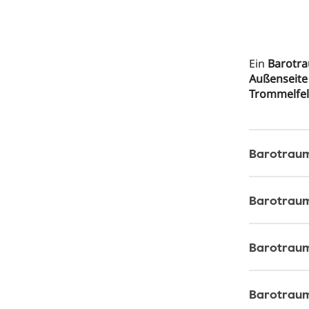
Ein
Barotr
Außenseite
Trommelfel
Barotraum
Barotraum
Barotraum
Barotraum