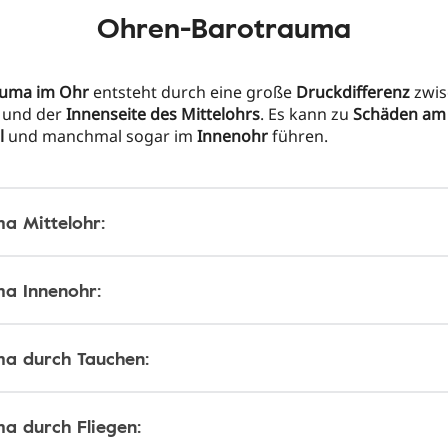
Ohren-Barotrauma
auma im Ohr
entsteht durch eine große
Druckdifferenz
zwis
und der
Innenseite des Mittelohrs
. Es kann zu
Schäden am
l
und manchmal sogar im
Innenohr
führen.
a Mittelohr:
a Innenohr:
a durch Tauchen:
a durch Fliegen: