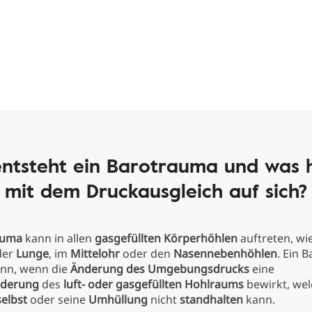
ntsteht ein Barotrauma und was 
mit dem Druckausgleich auf sich?
auma
kann in allen
gasgefüllten Körperhöhlen
auftreten, wi
 der
Lunge
, im
Mittelohr
oder den
Nasennebenhöhlen
. Ein 
ann, wenn die
Änderung des Umgebungsdrucks
eine
derung
des
luft- oder gasgefüllten Hohlraums
bewirkt, wel
elbst
oder seine
Umhüllung
nicht
standhalten
kann.