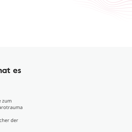
hat es
e zum
Barotrauma
cher der