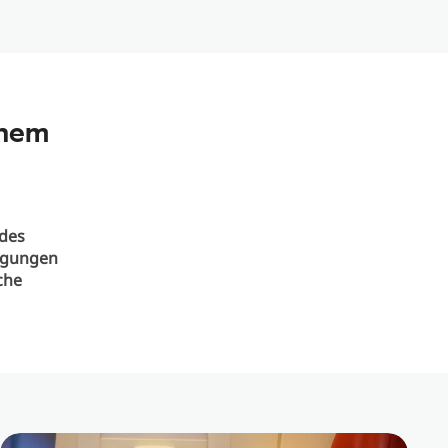
inem
des
igungen
che