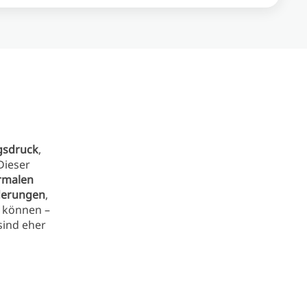
gsdruck
,
Dieser
rmalen
derungen
,
 können –
sind eher