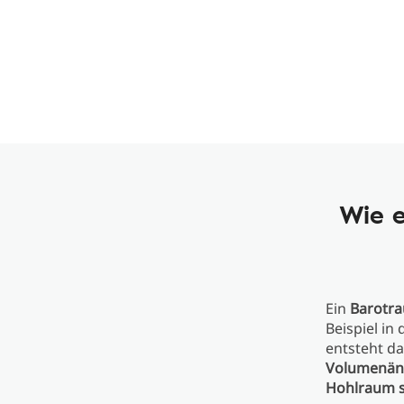
Wie e
Ein
Barotr
Beispiel in
entsteht d
Volumenän
Hohlraum s