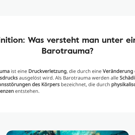
inition: Was versteht man unter e
Barotrauma?
auma
ist eine
Druckverletzung
, die durch eine
Veränderung 
sdrucks
ausgelöst wird. Als Barotrauma werden alle
Schäd
onsstörungen des Körpers
bezeichnet, die durch
physikalis
renzen
entstehen.