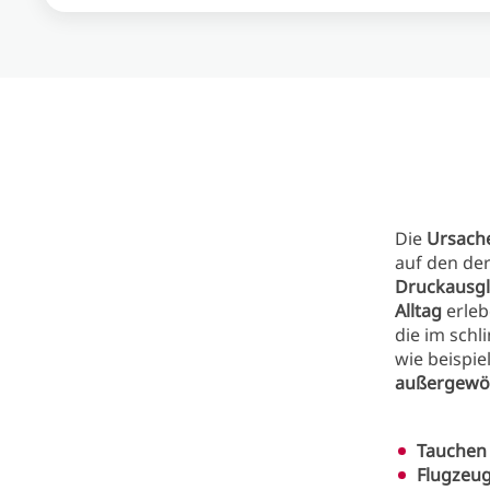
Die
Ursach
auf den de
Druckausgl
Alltag
erleb
die im schl
wie beispi
außergewöh
Tauchen
Flugzeug