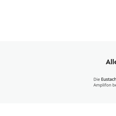
Al
Die
Eustach
Amplifon b