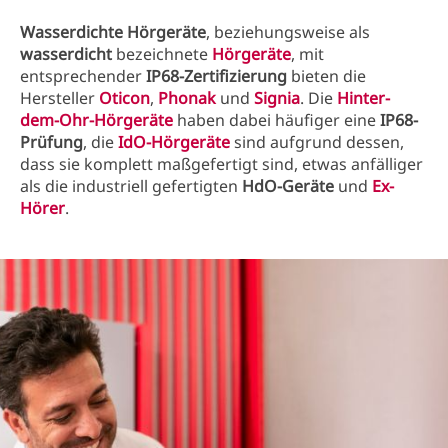
Wasserdichte Hörgeräte
, beziehungsweise als
wasserdicht
bezeichnete
Hörgeräte
, mit
entsprechender
IP68-Zertifizierung
bieten die
Hersteller
Oticon
,
Phonak
und
Signia
. Die
Hinter-
dem-Ohr-Hörgeräte
haben dabei häufiger eine
IP68-
Prüfung
, die
IdO-Hörgeräte
sind aufgrund dessen,
dass sie komplett maßgefertigt sind, etwas anfälliger
als die industriell gefertigten
HdO-Geräte
und
Ex-
Hörer
.