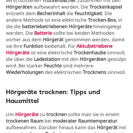
verschlossenen
Trockenbecher
zusammen mit den
Hörgeräten
aufbewahrt werden. Die
Trockenkapsel
entzieht dem
Becherinhalt
die
Feuchtigkeit
. Die
andere Methode ist eine elektrische
Trocken-Box
, in
die die
batteriebetriebenen Hörgeräte
hineingelegt
werden. Die
Batterie
sollte bei beiden Methoden
vorher aus dem
Hörgerät
genommen werden, damit
sie ihre
Funktion
beibehält. Für
Akkubetriebene
Hörgeräte
ist eine elektrische
Trockenhaube
sinnvoll,
die über die
Ladestation
mit den
Hörgeräten
gestülpt
wird. Bei starker
Feuchte
sind mehrere
Wiederholungen
des elektrischen
Trocknens
sinnvoll.
Hörgeräte trocknen: Tipps und
Hausmittel
Um
Hörgeräte
zu
trocknen
sollte man sie in einem
trockenen Raum
bei
moderater Raumtemperatur
aufbewahren. Darüber hinaus kann das
Hörgerät
mit