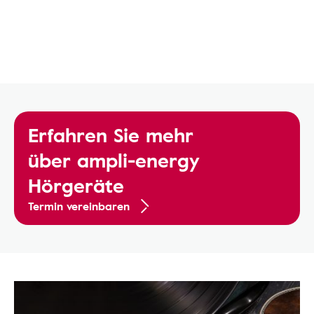
Erfahren Sie mehr
über ampli-energy
Hörgeräte
Termin vereinbaren