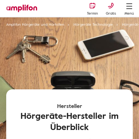
Termin
Gratis
Menü
Amplifon Hörgeräte und Hörhilfen
Hörgeräte Technologie
Hörgerät-
Hersteller
Hörgeräte-Hersteller im
Überblick