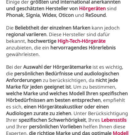
Einige der
größten und international anerkannten
und geschätzten Hersteller von
Hörgeräten
sind
Phonak
,
Signia
,
Widex
,
Oticon
und
ReSound
.
Die
Beliebtheit der einzelnen Marken
kann jedoch
regional variieren
. Diese Hersteller sind dafür
bekannt,
hochwertige
High-Tech-Hörgeräte
anzubieten, die ein
hervorragendes Hörerlebnis
gewährleisten.
Bei der
Auswahl der Hörgerätemarke
ist es wichtig,
die
persönlichen Bedürfnisse und audiologischen
Anforderungen
zu berücksichtigen, da
nicht jede
Marke für jeden geeignet ist
. Um zu bestimmen,
welche Marke und welches Modell Ihren spezifischen
Hörbedürfnissen am besten entsprechen
, empfiehlt
es sich,
einen Hörgeräteakustiker oder einen
Audiologen zurate zu ziehen
. Unter Berücksichtigung
Ihrer
spezifischen Schwerhörigkeit
, Ihres
Lebensstils
und Ihrer
persönlichen Vorlieben
helfen Ihnen diese
Experten,
die richtige Marke und das optimale
Modell