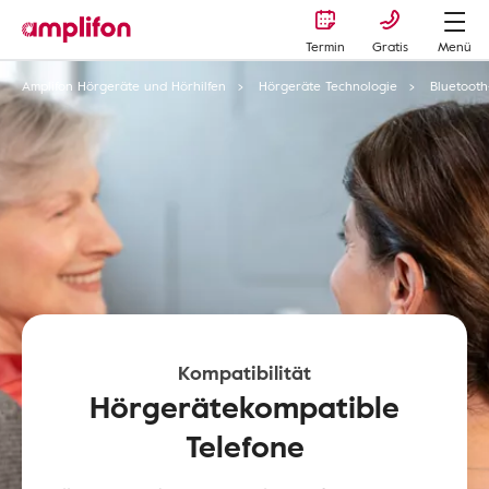
Termin
Gratis
Menü
Amplifon Hörgeräte und Hörhilfen
Hörgeräte Technologie
Bluetoot
Kompatibilität
Hörgerätekompatible
Telefone