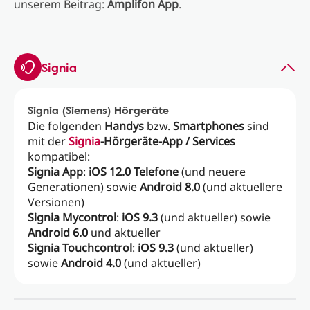
unserem Beitrag:
Amplifon App
.
Signia
Signia (Siemens) Hörgeräte
Die folgenden
Handys
bzw.
Smartphones
sind
mit der
Signia
-Hörgeräte-App / Services
kompatibel:
Signia App
:
iOS 12.0 Telefone
(und neuere
Generationen) sowie
Android 8.0
(und aktuellere
Versionen)
Signia Mycontrol
:
iOS 9.3
(und aktueller) sowie
Android 6.0
und aktueller
Signia Touchcontrol
:
iOS 9.3
(und aktueller)
sowie
Android 4.0
(und aktueller)