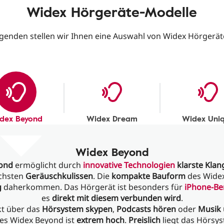
Widex Hörgeräte-Modelle
lgenden stellen wir Ihnen eine Auswahl von Widex Hörgeräte
dex Beyond
Widex Dream
Widex Uni
Widex Beyond
ond
ermöglicht durch
innovative Technologien
klarste Klan
ichsten
Geräuschkulissen
. Die
kompakte Bauform
des Widex
g
daherkommen. Das Hörgerät ist besonders für
iPhone-Be
es
direkt mit diesem verbunden wird
.
kt über das
Hörsystem
skypen
,
Podcasts hören
oder
Musik 
es Widex Beyond ist
extrem hoch
.
Preislich
liegt das Hörsy