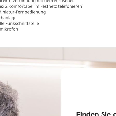
irekte Verbindung mit dem Fernseher
x 2 Komfortabel im Festnetz telefonieren
Miniatur-Fernbedienung
echanlage
lle Funkschnittstelle
smikrofon
Finden Sie