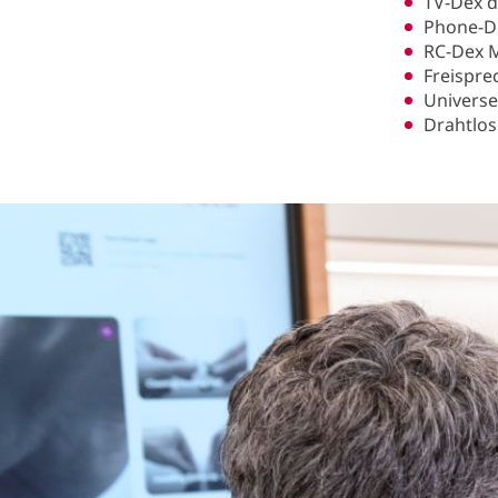
TV-Dex d
Phone-De
RC-Dex 
Freispr
Universe
Drahtlo