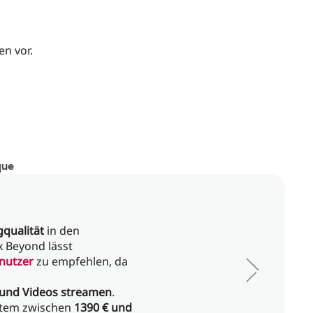
n vor.
que
gqualität
in den
 Beyond lässt
nutzer
zu empfehlen, da
und Videos streamen
.
stem zwischen
1390 € und