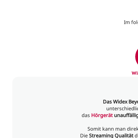
Im fo
Wi
Das Widex Bey
unterschiedl
das
Hörgerät
unauffälli
Somit kann man dire
Die
Streaming Qualität
d