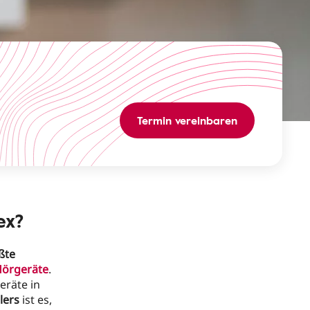
Termin vereinbaren
ex?
ßte
örgeräte
.
eräte in
lers
ist es,