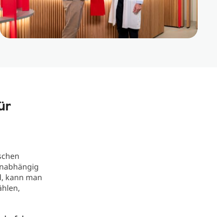
ür
schen
unabhängig
d, kann man
ählen,