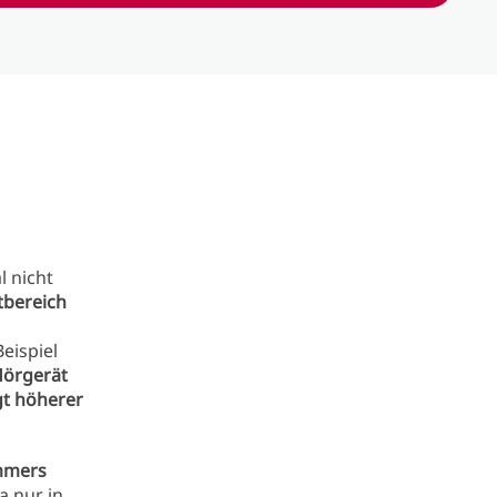
l nicht
tbereich
eispiel
Hörgerät
t höherer
immers
a nur in