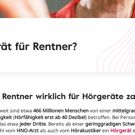
ät für Rentner?
Rentner wirklich für Hörgeräte z
weit sind etwa
466 Millionen Menschen
von einer
mittelgra
gkeit
(
Hörfähigkeit erst ab 40 Dezibel
) betroffen. Bei Pers
das etwa
jeder Dritte
. Bereits ab einer
geringgradigen Schwe
ohl vom
HNO-Arzt
als auch vom
Hörakustiker
ein
Hörgerät
e