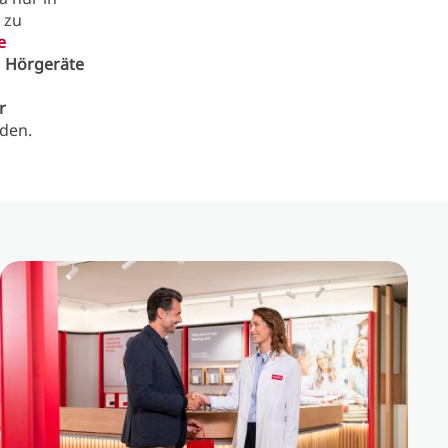
 zu
e
n
Hörgeräte
r
den.