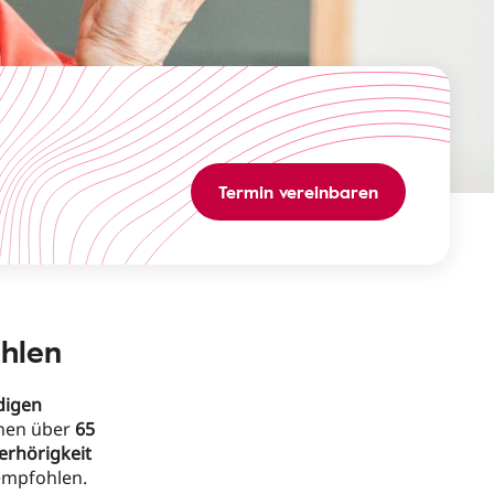
Termin vereinbaren
ahlen
digen
onen über
65
rhörigkeit
mpfohlen.