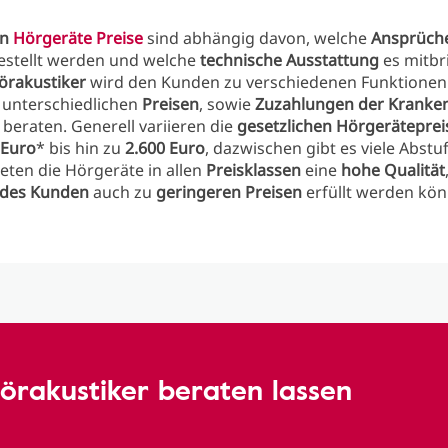
en
Hörgeräte Preise
sind abhängig davon, welche
Ansprüch
estellt werden und welche
technische Ausstattung
es mitbri
örakustiker
wird den Kunden zu verschiedenen Funktionen
 unterschiedlichen
Preisen
, sowie
Zuzahlungen der Kranke
 beraten. Generell variieren die
gesetzlichen Hörgeräteprei
 Euro
* bis hin zu
2.600 Euro
, dazwischen gibt es viele Abstu
eten die Hörgeräte in allen
Preisklassen
eine
hohe Qualität
 des Kunden
auch zu
geringeren Preisen
erfüllt werden kön
örakustiker beraten lassen