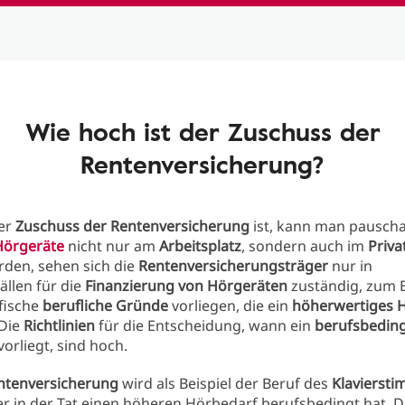
Wie hoch ist der Zuschuss der
Rentenversicherung?
er
Zuschuss der Rentenversicherung
ist, kann man pauscha
Hörgeräte
nicht nur am
Arbeitsplatz
, sondern auch im
Priva
rden, sehen sich die
Rentenversicherungsträger
nur in
llen für die
Finanzierung von Hörgeräten
zuständig, zum B
fische
berufliche Gründe
vorliegen, die ein
höherwertiges 
 Die
Richtlinien
für die Entscheidung, wann ein
berufsbeding
vorliegt, sind hoch.
ntenversicherung
wird als Beispiel der Beruf des
Klavierst
r in der Tat einen höheren Hörbedarf berufsbedingt hat. D