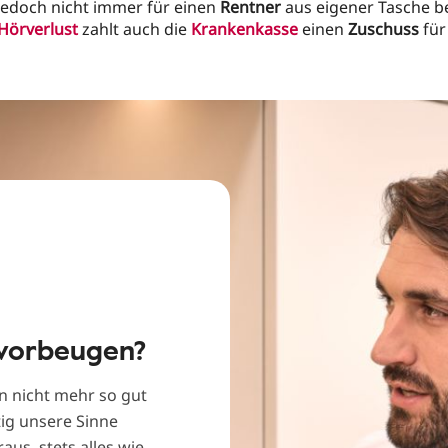
jedoch nicht immer für einen
Rentner
aus eigener Tasche be
Hörverlust
zahlt auch die
Krankenkasse
einen
Zuschuss
für
 vorbeugen?
 nicht mehr so gut
tig unsere Sinne
aus, stets alles wie