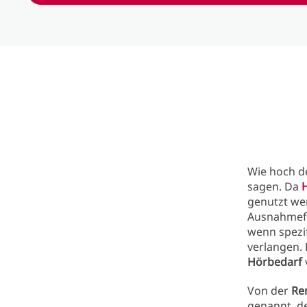
Wie hoch d
sagen. Da
genutzt we
Ausnahmefä
wenn spezi
verlangen.
Hörbedarf
Von der
Re
genannt, de