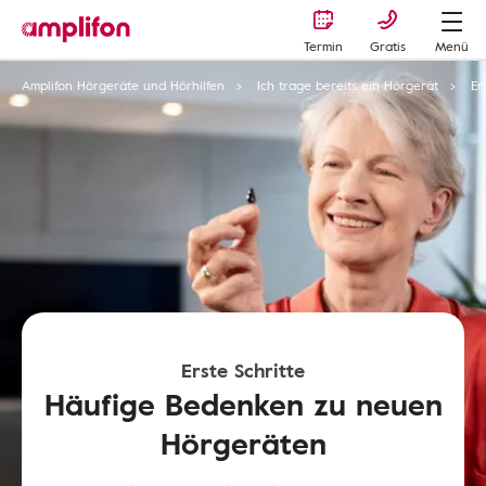
Termin
Gratis
Menü
Amplifon Hörgeräte und Hörhilfen
Ich trage bereits ein Hörgerät
Er
Erste Schritte
Häufige Bedenken zu neuen
Hörgeräten