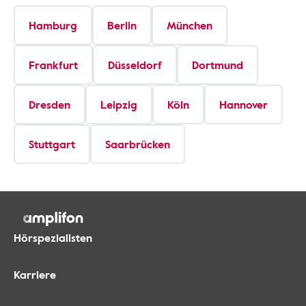
Hamburg
Berlin
München
Frankfurt
Düsseldorf
Dortmund
Dresden
Leipzig
Köln
Hannover
Stuttgart
Saarbrücken
Hörspezialisten
Karriere