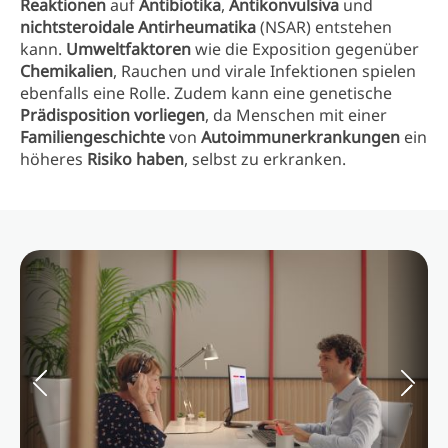
Reaktionen
auf
Antibiotika
,
Antikonvulsiva
und
nichtsteroidale
Antirheumatika
(NSAR) entstehen
kann.
Umweltfaktoren
wie die Exposition gegenüber
Chemikalien
, Rauchen und virale Infektionen spielen
ebenfalls eine Rolle. Zudem kann eine genetische
Prädisposition
vorliegen
, da Menschen mit einer
Familiengeschichte
von
Autoimmunerkrankungen
ein
höheres
Risiko haben
, selbst zu erkranken.