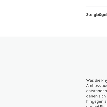
Steigbüge
Was die Ph
Amboss aus
entstanden
denen sich 
hingegen a
der bei Fis