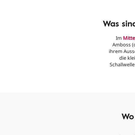
Was sin
Im
Mitte
Amboss (o
ihrem Auss
die kl
Schallwell
Wo 