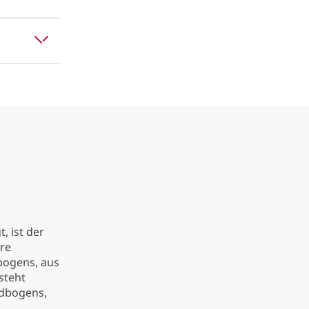
, ist der
re
bogens, aus
steht
idbogens,