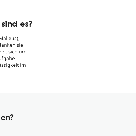
sind es?
alleus),
danken sie
elt sich um
ufgabe,
ssigkeit im
hen?