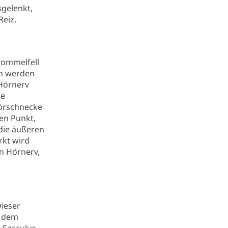
gelenkt,
Reiz.
Trommelfell
en werden
Hörnerv
ie
örschnecke
en Punkt,
die äußeren
rkt wird
en Hörnerv,
Dieser
r dem