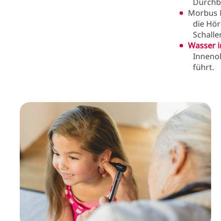
Durchb
Morbus M
die Hör
Schalle
Wasser 
Inneno
führt.