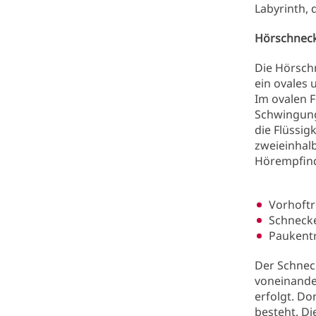
Labyrinth,
Hörschnec
Die Hörschn
ein ovales 
Im ovalen F
Schwingung
die Flüssig
zweieinhalb
Hörempfindu
Vorhoftr
Schnecke
Paukentr
Der Schnec
voneinander
erfolgt. Do
besteht. Die