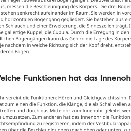
ter liegen, sowie aus drei Bogengängen. Die zwei Bläschen
lus, messen die Beschleunigung des Körpers. Die drei Bog
r stehen senkrecht aufeinander im Raum. Sie werden in vor
nd horizontalen Bogengang gegliedert. Sie bestehen aus e
n Schlauch und einer Erweiterung, die Sinneszellen trägt. I
ne gallertige Kuppel, die Cupula. Durch die Erregung in den
dlichen Bogengängen kann das Gehirn die Lage des Körpe
je nachdem in welche Richtung sich der Kopf dreht, entsteh
nderen Bogen.
elche Funktionen hat das Innenoh
hr vereint die Funktionen: Hören und Gleichgewichtssinn. 
t zum einen die Funktion, die Klänge, die als Schallwellen 
treffen und durch das Mittelohr zum Innenohr geleitet wer
e umzusetzen. Zum anderen hat das Innenohr die Funktion 
chtsempfindung zu registrieren, indem der Vestibularappa
nen über die Beschleunigungen (nach oben oder unten, zur