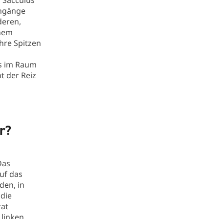
, Sacculus
engänge
deren,
inem
hre Spitzen
rs im Raum
t der Reiz
r?
Das
auf das
den, in
die
rat
 linken