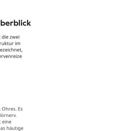
berblick
 die zwei
ruktur im
ezeichnet,
Nervenreize
s Ohres. Es
örnerv.
 eine
das häutige