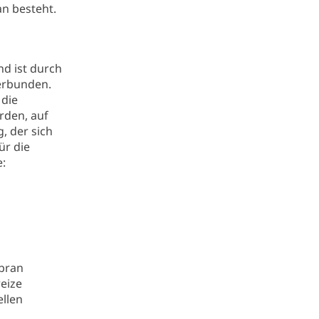
n besteht.
nd ist durch
verbunden.
 die
rden, auf
, der sich
ür die
e:
bran
eize
ellen