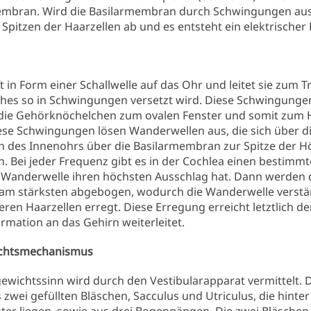
embran. Wird die Basilarmembran durch Schwingungen aus
 Spitzen der Haarzellen ab und es entsteht ein elektrischer 
fft in Form einer Schallwelle auf das Ohr und leitet sie zum 
lches so in Schwingungen versetzt wird. Diese Schwingung
die Gehörknöchelchen zum ovalen Fenster und somit zum 
iese Schwingungen lösen Wanderwellen aus, die sich über d
des Innenohrs über die Basilarmembran zur Spitze der H
 Bei jeder Frequenz gibt es in der Cochlea einen bestimmt
 Wanderwelle ihren höchsten Ausschlag hat. Dann werden 
 am stärksten abgebogen, wodurch die Wanderwelle verstä
eren Haarzellen erregt. Diese Erregung erreicht letztlich d
ormation an das Gehirn weiterleitet.
ichtsmechanismus
ewichtssinn wird durch den Vestibularapparat vermittelt. 
 zwei gefüllten Bläschen, Sacculus und Utriculus, die hinte