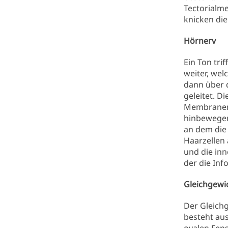
Tectorialm
knicken die
Hörnerv
Ein Ton tri
weiter, we
dann über 
geleitet. D
Membranen 
hinbewegen.
an dem die
Haarzellen
und die inn
der die Inf
Gleichgew
Der Gleichg
besteht aus