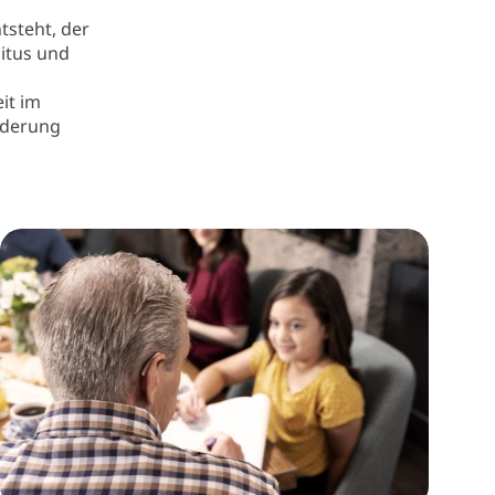
tsteht, der
nitus und
it im
nderung