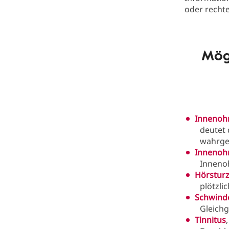
oder recht
Mög
Innenoh
deutet 
wahrg
Innenoh
Innenoh
Hörstur
plötzl
Schwind
Gleich
Tinnitus