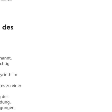
 des
nannt,
ichtig
byrinth im
.
es zu einer
g des
ndung.
ngungen,