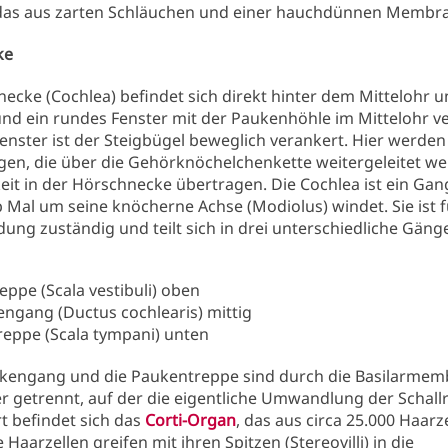
 das aus zarten Schläuchen und einer hauchdünnen Membra
ke
ecke (Cochlea) befindet sich direkt hinter dem Mittelohr u
und ein rundes Fenster mit der Paukenhöhle im Mittelohr 
enster ist der Steigbügel beweglich verankert. Hier werden
en, die über die Gehörknöchelchenkette weitergeleitet we
keit in der Hörschnecke übertragen. Die Cochlea ist ein Gang
 Mal um seine knöcherne Achse (Modiolus) windet. Sie ist f
ng zuständig und teilt sich in drei unterschiedliche Gäng
eppe (Scala vestibuli) oben
ngang (Ductus cochlearis) mittig
eppe (Scala tympani) unten
kengang und die Paukentreppe sind durch die Basilarmem
 getrennt, auf der die eigentliche Umwandlung der Schallr
rt befindet sich das
Corti-Organ
, das aus circa 25.000 Haarz
 Haarzellen greifen mit ihren Spitzen (Stereovilli) in die