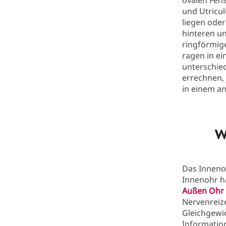
ovalen Fens
und Utricu
liegen ode
hinteren u
ringförmige
ragen in ei
unterschie
errechnen, 
in einem a
W
Das Inneno
Innenohr ha
Außen Ohr
Nervenreiz
Gleichgewi
Informatio