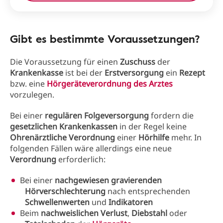
Gibt es bestimmte Voraussetzungen?
Die Voraussetzung für einen
Zuschuss
der
Krankenkasse
ist bei der
Erstversorgung
ein
Rezept
bzw. eine
Hörgeräteverordnung
des Arztes
vorzulegen.
Bei einer
regulären Folgeversorgung
fordern die
gesetzlichen Krankenkassen
in der Regel keine
Ohrenärztliche Verordnung
einer
Hörhilfe
mehr. In
folgenden Fällen wäre allerdings eine neue
Verordnung
erforderlich:
Bei einer
nachgewiesen gravierenden
Hörverschlechterung
nach entsprechenden
Schwellenwerten
und
Indikatoren
Beim
nachweislichen Verlust
,
Diebstahl
oder