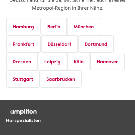
Deutschland für Sie da. Mit Sicherheit auch in einer
Metropol-Region in Ihrer Nähe.
Hamburg
Berlin
München
Frankfurt
Düsseldorf
Dortmund
Dresden
Leipzig
Köln
Hannover
Stuttgart
Saarbrücken
Hörspezialisten