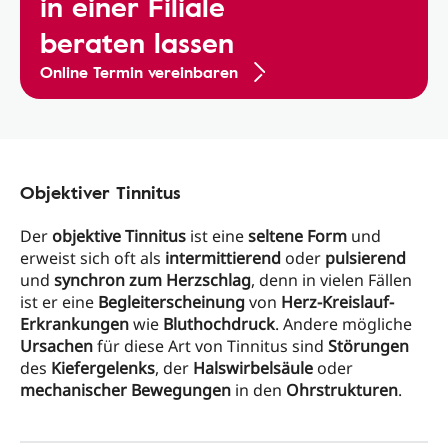
in einer Filiale
beraten lassen
Online Termin vereinbaren
Objektiver Tinnitus
Der
objektive Tinnitus
ist eine
seltene Form
und
erweist sich oft als
intermittierend
oder
pulsierend
und
synchron zum Herzschlag
, denn in vielen Fällen
ist er eine
Begleiterscheinung
von
Herz-Kreislauf-
Erkrankungen
wie
Bluthochdruck
. Andere mögliche
Ursachen
für diese Art von Tinnitus sind
Störungen
des
Kiefergelenks
, der
Halswirbelsäule
oder
mechanischer Bewegungen
in den
Ohrstrukturen
.