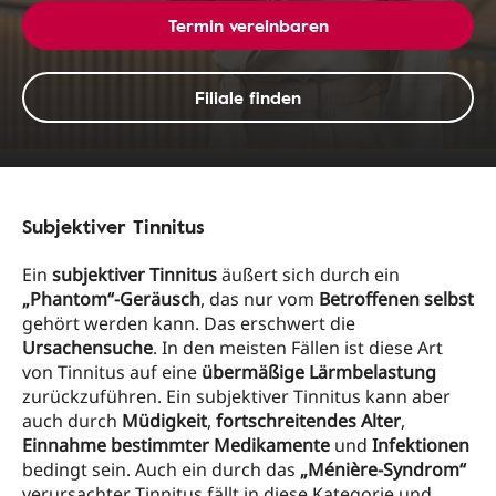
Termin vereinbaren
Filiale finden
Subjektiver Tinnitus
Ein
subjektiver Tinnitus
äußert sich durch ein
„Phantom“-Geräusch
, das nur vom
Betroffenen selbst
gehört werden kann. Das erschwert die
Ursachensuche
. In den meisten Fällen ist diese Art
von Tinnitus auf eine
übermäßige Lärmbelastung
zurückzuführen. Ein subjektiver Tinnitus kann aber
auch durch
Müdigkeit
,
fortschreitendes Alter
,
Einnahme bestimmter Medikamente
und
Infektionen
bedingt sein. Auch ein durch das
„Ménière-Syndrom“
verursachter Tinnitus fällt in diese Kategorie und