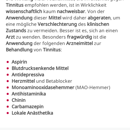
Tinnitus
empfohlen werden, ist in Wirklichkeit
wissenschaftlich
kaum
nachweisbar
. Von der
Anwendung
dieser
Mittel
wird daher
abgeraten
, um
eine mögliche
Verschlechterung
des
klinischen
Zustands
zu vermeiden. Besser ist es, sich an einen
Arzt
zu wenden. Besonders
fragwürdig
ist die
Anwendung
der folgenden
Arzneimittel
zur
Behandlung
von
Tinnitus
:
Aspirin
Blutdrucksenkende
Mittel
Antidepressiva
Herzmittel
und Betablocker
Monoaminooxidasehemmer
(MAO-Hemmer)
Antihistaminika
Chinin
Carbamazepin
Lokale
Anästhetika