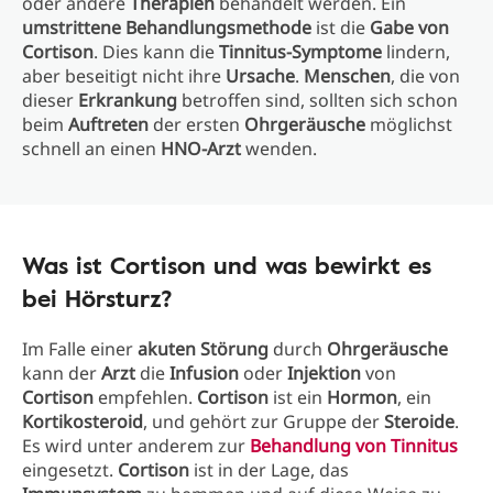
oder andere
Therapien
behandelt werden. Ein
umstrittene Behandlungsmethode
ist die
Gabe von
Cortison
. Dies kann die
Tinnitus-Symptome
lindern,
aber beseitigt nicht ihre
Ursache
.
Menschen
, die von
dieser
Erkrankung
betroffen sind, sollten sich schon
beim
Auftreten
der ersten
Ohrgeräusche
möglichst
schnell an einen
HNO-Arzt
wenden.
Was ist Cortison und was bewirkt es
bei Hörsturz?
Im Falle einer
akuten Störung
durch
Ohrgeräusche
kann der
Arzt
die
Infusion
oder
Injektion
von
Cortison
empfehlen.
Cortison
ist ein
Hormon
, ein
Kortikosteroid
, und gehört zur Gruppe der
Steroide
.
Es wird unter anderem zur
Behandlung von Tinnitus
eingesetzt.
Cortison
ist in der Lage, das