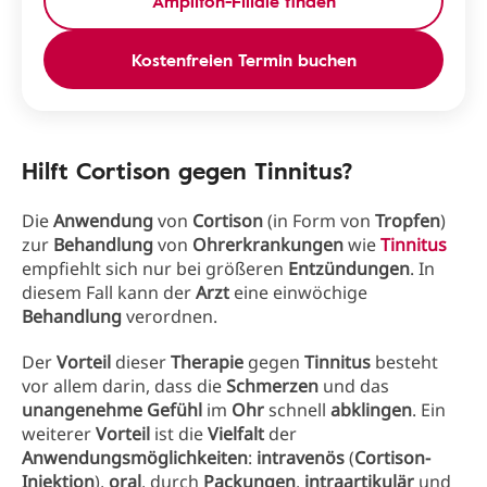
Amplifon-Filiale finden
Kostenfreien Termin buchen
Hilft Cortison gegen Tinnitus?
Die
Anwendung
von
Cortison
(in Form von
Tropfen
)
zur
Behandlung
von
Ohrerkrankungen
wie
Tinnitus
empfiehlt sich nur bei größeren
Entzündungen
. In
diesem Fall kann der
Arzt
eine einwöchige
Behandlung
verordnen.
Der
Vorteil
dieser
Therapie
gegen
Tinnitus
besteht
vor allem darin, dass die
Schmerzen
und das
unangenehme Gefühl
im
Ohr
schnell
abklingen
. Ein
weiterer
Vorteil
ist die
Vielfalt
der
Anwendungsmöglichkeiten
:
intravenös
(
Cortison-
Injektion
),
oral
, durch
Packungen
,
intraartikulär
und