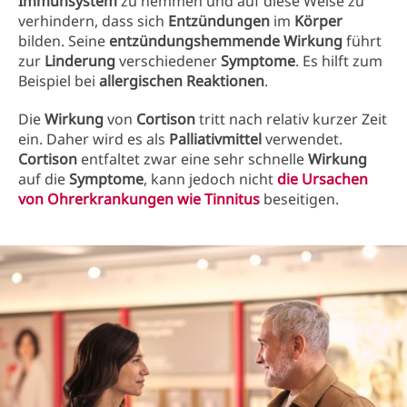
Immunsystem
zu hemmen und auf diese Weise zu
verhindern, dass sich
Entzündungen
im
Körper
bilden. Seine
entzündungshemmende Wirkung
führt
zur
Linderung
verschiedener
Symptome
. Es hilft zum
Beispiel bei
allergischen Reaktionen
.
Die
Wirkung
von
Cortison
tritt nach relativ kurzer Zeit
ein. Daher wird es als
Palliativmittel
verwendet.
Cortison
entfaltet zwar eine sehr schnelle
Wirkung
auf die
Symptome
, kann jedoch nicht
die Ursachen
von Ohrerkrankungen wie Tinnitus
beseitigen.