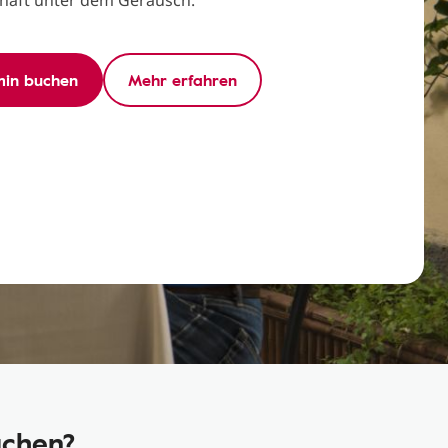
rhaft unter dem Geräusch.
min buchen
Mehr erfahren
uchen?