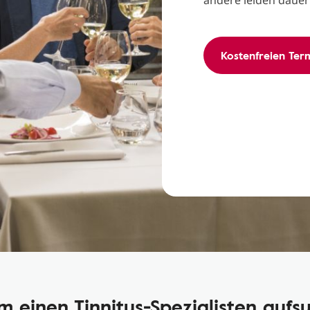
andere leiden daue
Kostenfreien Ter
 einen Tinnitus-Spezialisten aufs