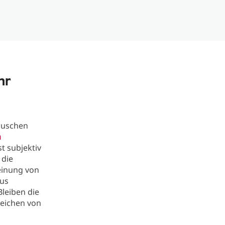
hr
Rauschen
m
t subjektiv
 die
heinung von
tus
Bleiben die
zeichen von