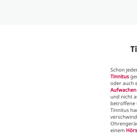
T
Schon jede
Tinnitus
gem
oder auch e
Aufwachen
und nicht a
betroffene 
Tinnitus ha
verschwinde
Ohrengeräu
einem
Hörs