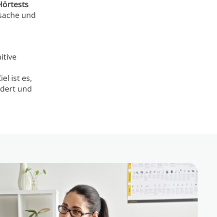
Hörtests
sache und
itive
l ist es,
ndert und