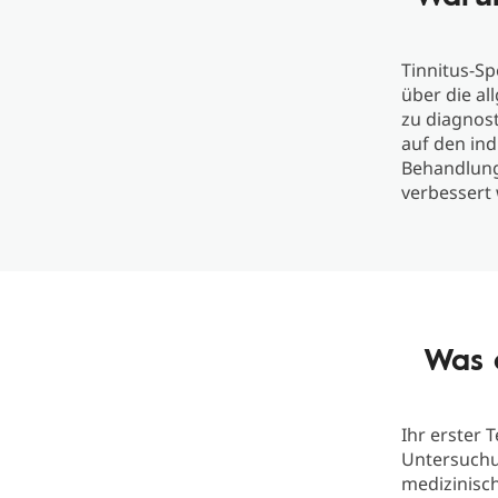
Tinnitus-Sp
über die al
zu diagnos
auf den ind
Behandlung
verbessert
Was e
Ihr erster 
Untersuch
medizinisc