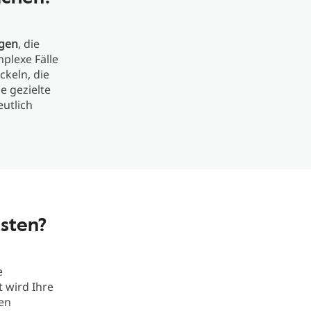
ngen
, die
plexe Fälle
keln, die
e gezielte
utlich
isten?
e
t wird Ihre
en