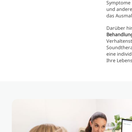
Symptome I
und andere
das Ausmaß
Darüber hin
Behandlung
Verhaltens
Soundthera
eine indivi
Ihre Lebens