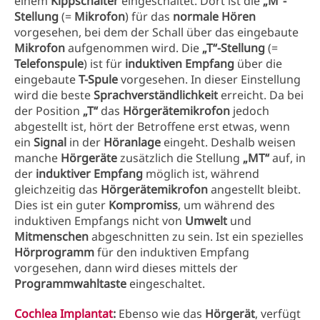
einem
Kippschalter
eingeschaltet. Dort ist die
„M“-
Stellung
(=
Mikrofon
) für das
normale Hören
vorgesehen, bei dem der Schall über das eingebaute
Mikrofon
aufgenommen wird. Die
„T“-Stellung
(=
Telefonspule
) ist für
induktiven Empfang
über die
eingebaute
T-Spule
vorgesehen. In dieser Einstellung
wird die beste
Sprachverständlichkeit
erreicht. Da bei
der Position
„T“
das
Hörgerätemikrofon
jedoch
abgestellt ist, hört der Betroffene erst etwas, wenn
ein
Signal
in der
Höranlage
eingeht. Deshalb weisen
manche
Hörgeräte
zusätzlich die Stellung
„MT“
auf, in
der
induktiver Empfang
möglich ist, während
gleichzeitig das
Hörgerätemikrofon
angestellt bleibt.
Dies ist ein guter
Kompromiss
, um während des
induktiven Empfangs nicht von
Umwelt
und
Mitmenschen
abgeschnitten zu sein. Ist ein spezielles
Hörprogramm
für den induktiven Empfang
vorgesehen, dann wird dieses mittels der
Programmwahltaste
eingeschaltet.
Cochlea Implantat
:
Ebenso wie das
Hörgerät
, verfügt