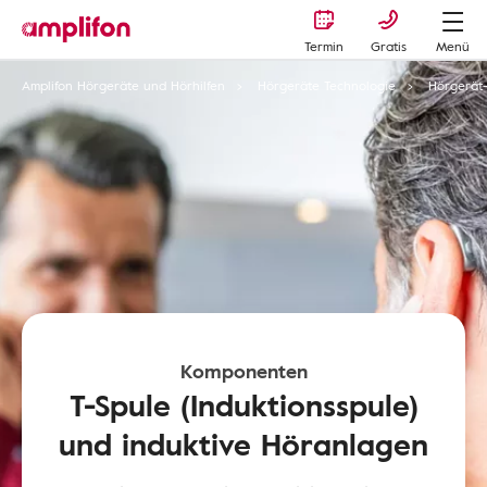
Termin
Gratis
Menü
Amplifon Hörgeräte und Hörhilfen
Hörgeräte Technologie
Hörgerät-
Komponenten
T-Spule (Induktionsspule)
und induktive Höranlagen